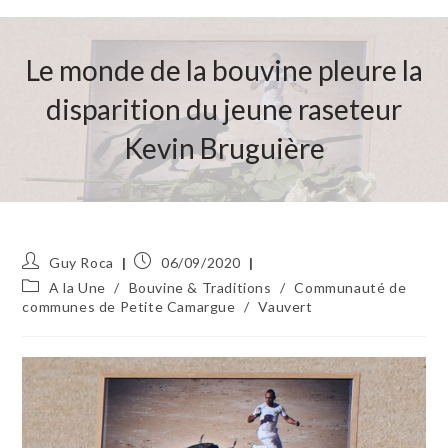
Le monde de la bouvine pleure la
disparition du jeune raseteur
Kevin Bruguière
Auteur/autrice
Publication
Guy Roca
06/09/2020
de
publiée :
Post
A la Une
/
Bouvine & Traditions
/
Communauté de
la
category:
communes de Petite Camargue
/
Vauvert
publication :