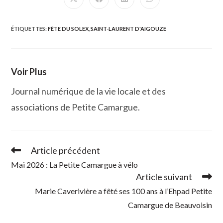
Ouvrir
Ouvrir
Ouvrir
Ouvrir
dans
dans
dans
dans
une
une
une
une
autre
autre
autre
autre
fenêtre
fenêtre
fenêtre
fenêtre
ÉTIQUETTES
:
FÊTE DU SOLEX
,
SAINT-LAURENT D'AIGOUZE
Voir Plus
Journal numérique de la vie locale et des
associations de Petite Camargue.
Article précédent
Read
more
Mai 2026 : La Petite Camargue à vélo
articles
Article suivant
Marie Caverivière a fêté ses 100 ans à l’Ehpad Petite
Camargue de Beauvoisin