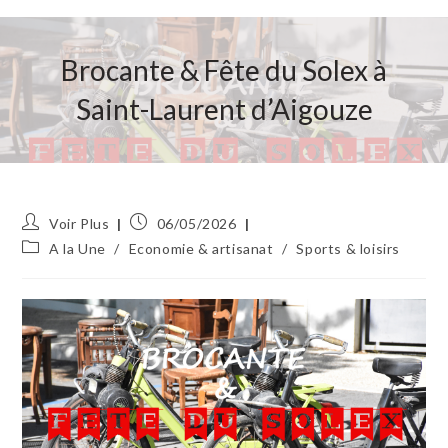
Brocante & Fête du Solex à
Saint-Laurent d’Aigouze
Auteur/autrice
Publication
Voir Plus
06/05/2026
de
publiée :
Post
A la Une
/
Economie & artisanat
/
Sports & loisirs
la
category:
publication :