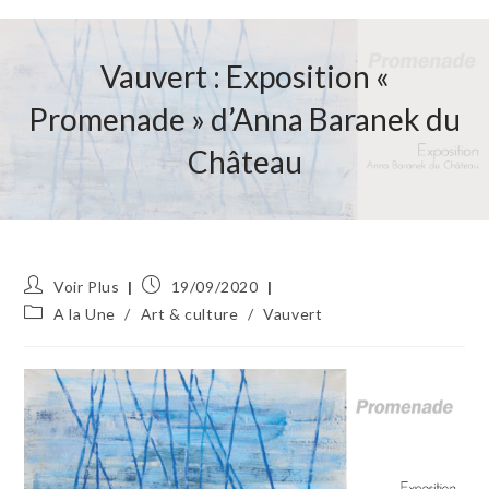
Vauvert : Exposition «
Promenade » d’Anna Baranek du
Château
Auteur/autrice
Publication
Voir Plus
19/09/2020
de
publiée :
Post
A la Une
/
Art & culture
/
Vauvert
la
category:
publication :