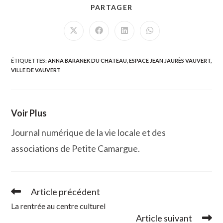
PARTAGER
PARTAGER
CE
CONTENU
Ouvrir
Ouvrir
Ouvrir
Ouvrir
dans
dans
dans
dans
une
une
une
une
autre
autre
autre
autre
fenêtre
fenêtre
fenêtre
fenêtre
ÉTIQUETTES
:
ANNA BARANEK DU CHÂTEAU
,
ESPACE JEAN JAURÈS VAUVERT
,
VILLE DE VAUVERT
Voir Plus
Journal numérique de la vie locale et des
associations de Petite Camargue.
Article précédent
Read
more
La rentrée au centre culturel
articles
Article suivant