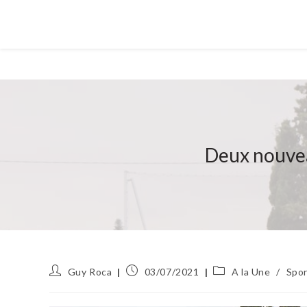
Deux nouvea
Auteur/autrice
Publication
Post
Guy Roca
03/07/2021
A la Une
/
Spor
de
publiée :
category:
la