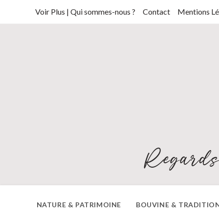
Skip
Voir Plus | Qui sommes-nous ?
Contact
Mentions Lé
to
content
Regards
NATURE & PATRIMOINE
BOUVINE & TRADITIO