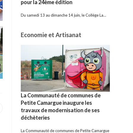
pour la 24ème édition
Du samedi 13 au dimanche 14 juin, le Collège La…
Economie et Artisanat
La Communauté de communes de
Petite Camargue inaugure les
travaux de modernisation de ses
uvrir
ans
déchèteries
ne
utre
enêtre
La Communauté de communes de Petite Camargue