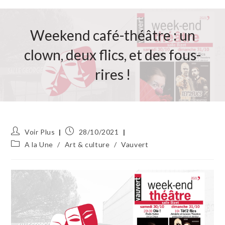
Weekend café-théâtre : un
clown, deux flics, et des fous-
rires !
Auteur/autrice
Publication
Voir Plus
28/10/2021
de
publiée :
Post
A la Une
/
Art & culture
/
Vauvert
la
category:
publication :