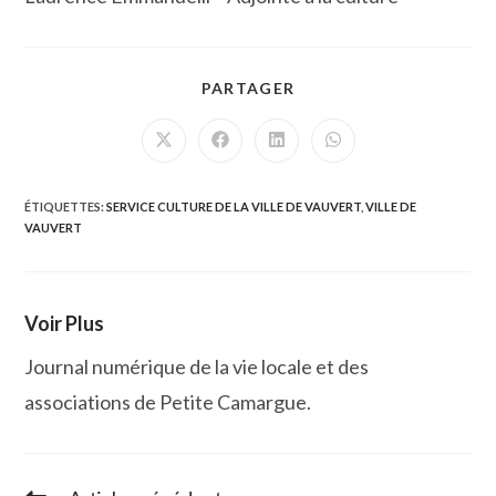
PARTAGER
PARTAGER
CE
CONTENU
Ouvrir
Ouvrir
Ouvrir
Ouvrir
dans
dans
dans
dans
une
une
une
une
autre
autre
autre
autre
fenêtre
fenêtre
fenêtre
fenêtre
ÉTIQUETTES
:
SERVICE CULTURE DE LA VILLE DE VAUVERT
,
VILLE DE
VAUVERT
Voir Plus
Journal numérique de la vie locale et des
associations de Petite Camargue.