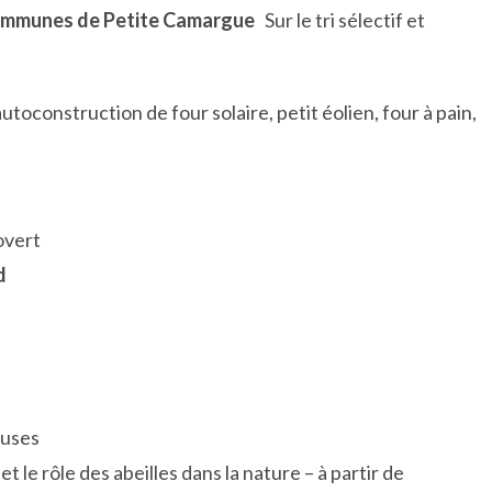
om
munes de Petite Camargue
Sur le tri sélectif et
autoconstruction de four solaire, petit éolien, four à pain,
overt
d
euses
le rôle des abeilles dans la nature – à partir de