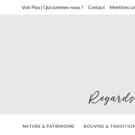
Skip
Voir Plus | Qui sommes-nous ?
Contact
Mentions Lé
to
content
Regards
NATURE & PATRIMOINE
BOUVINE & TRADITIO