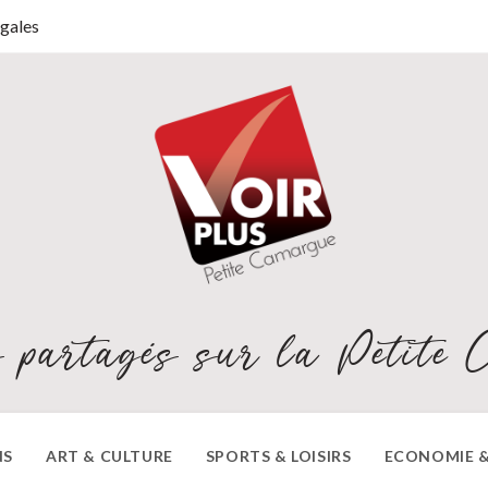
gales
 partagés sur la Petite 
NS
ART & CULTURE
SPORTS & LOISIRS
ECONOMIE &