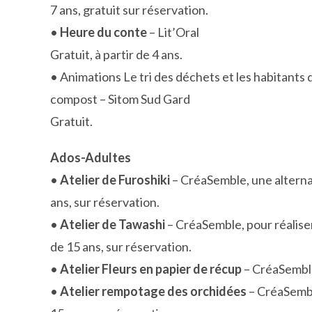
7 ans, gratuit sur réservation.
•
Heure du conte
– Lit’Oral
Gratuit, à partir de 4 ans.
• Animations Le tri des déchets et les habitants 
compost – Sitom Sud Gard
Gratuit.
Ados-Adultes
•
Atelier de Furoshiki
– CréaSemble, une alternat
ans, sur réservation.
•
Atelier de Tawashi
– CréaSemble, pour réalise
de 15 ans, sur réservation.
•
Atelier Fleurs en papier de récup
– CréaSemble 
•
Atelier rempotage des orchidées
– CréaSemble