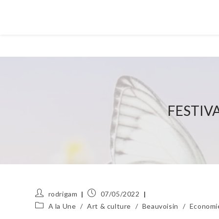
FESTIV
Auteur/autrice
Publication
rodrigam
07/05/2022
de
publiée :
Post
A la Une
/
Art & culture
/
Beauvoisin
/
Economie
la
category: