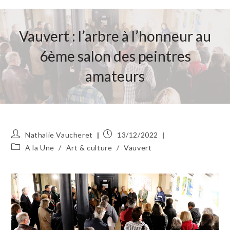
Vauvert : l’arbre à l’honneur au
6ème salon des peintres
amateurs
Auteur/autrice
Publication
Nathalie Vaucheret
13/12/2022
de
publiée :
Post
A la Une
/
Art & culture
/
Vauvert
la
category:
publication :