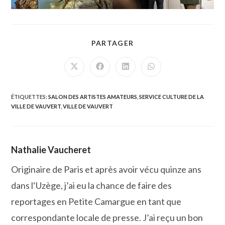
PARTAGER
PARTAGER
CE
CONTENU
Ouvrir
Ouvrir
Ouvrir
Ouvrir
dans
dans
dans
dans
une
une
une
une
autre
autre
autre
autre
fenêtre
fenêtre
fenêtre
fenêtre
ÉTIQUETTES
:
SALON DES ARTISTES AMATEURS
,
SERVICE CULTURE DE LA
VILLE DE VAUVERT
,
VILLE DE VAUVERT
Nathalie Vaucheret
Originaire de Paris et après avoir vécu quinze ans
dans l‘Uzège, j’ai eu la chance de faire des
reportages en Petite Camargue en tant que
correspondante locale de presse. J’ai reçu un bon