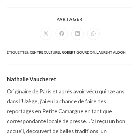
PARTAGER
PARTAGER
CE
CONTENU
Ouvrir
Ouvrir
Ouvrir
Ouvrir
dans
dans
dans
dans
une
une
une
une
autre
autre
autre
autre
fenêtre
fenêtre
fenêtre
fenêtre
ÉTIQUETTES
:
CENTRE CULTUREL ROBERT GOURDON
,
LAURENT ALDON
Nathalie Vaucheret
Originaire de Paris et après avoir vécu quinze ans
dans l‘Uzège, j’ai eu la chance de faire des
reportages en Petite Camargue en tant que
correspondante locale de presse. J’ai reçu un bon
accueil, découvert de belles traditions, un