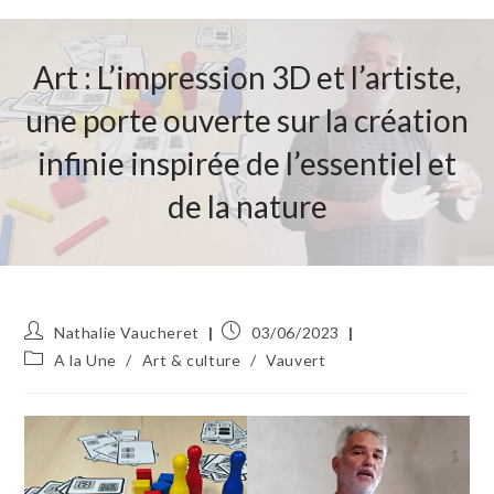
Art : L’impression 3D et l’artiste,
une porte ouverte sur la création
infinie inspirée de l’essentiel et
de la nature
Auteur/autrice
Publication
Nathalie Vaucheret
03/06/2023
de
publiée :
Post
A la Une
/
Art & culture
/
Vauvert
la
category:
publication :