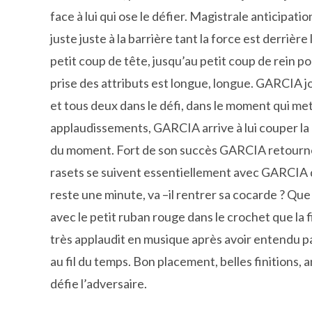
face à lui qui ose le défier. Magistrale anticip
juste juste à la barrière tant la force est derriè
petit coup de tête, jusqu’au petit coup de rein p
prise des attributs est longue, longue. GARCIA j
et tous deux dans le défi, dans le moment qui m
applaudissements, GARCIA arrive à lui couper la 
du moment. Fort de son succès GARCIA retourne 
rasets se suivent essentiellement avec GARCIA qu
reste une minute, va –il rentrer sa cocarde ? Que
avec le petit ruban rouge dans le crochet que la f
très applaudit en musique après avoir entendu par 
au fil du temps. Bon placement, belles finitions, 
défie l’adversaire.