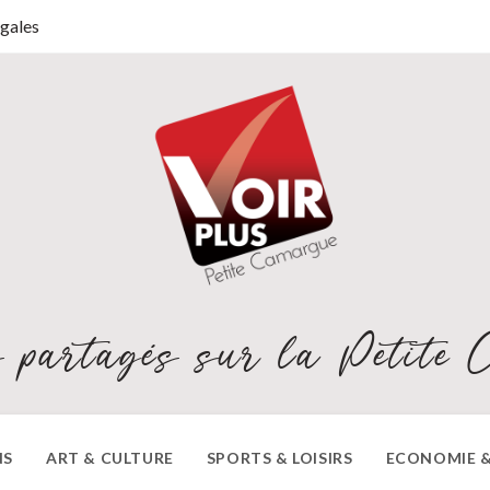
gales
 partagés sur la Petite 
NS
ART & CULTURE
SPORTS & LOISIRS
ECONOMIE &