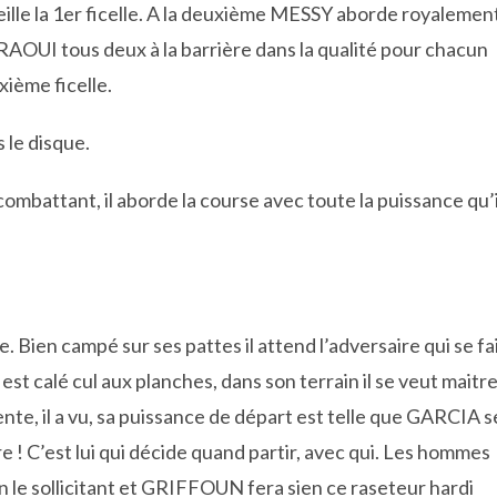
ille la 1er ficelle. A la deuxième MESSY aborde royalemen
RAOUI tous deux à la barrière dans la qualité pour chacun
xième ficelle.
 le disque.
ombattant, il aborde la course avec toute la puissance qu’i
ge. Bien campé sur ses pattes il attend l’adversaire qui se fa
est calé cul aux planches, dans son terrain il se veut maitre
nte, il a vu, sa puissance de départ est telle que GARCIA s
e ! C’est lui qui décide quand partir, avec qui. Les hommes
n le sollicitant et GRIFFOUN fera sien ce raseteur hardi