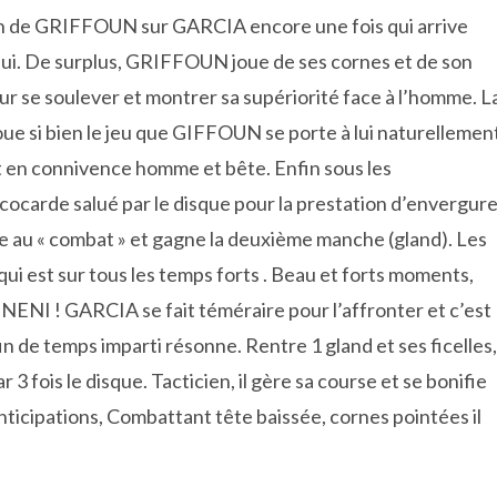
ation de GRIFFOUN sur GARCIA encore une fois qui arrive
re lui. De surplus, GRIFFOUN joue de ses cornes et de son
our se soulever et montrer sa supériorité face à l’homme. L
oue si bien le jeu que GIFFOUN se porte à lui naturellemen
et en connivence homme et bête. Enfin sous les
cocarde salué par le disque pour la prestation d’envergur
au « combat » et gagne la deuxième manche (gland). Les
i est sur tous les temps forts . Beau et forts moments,
 NENI ! GARCIA se fait téméraire pour l’affronter et c’est
in de temps imparti résonne. Rentre 1 gland et ses ficelles,
3 fois le disque. Tacticien, il gère sa course et se bonifie
anticipations, Combattant tête baissée, cornes pointées il