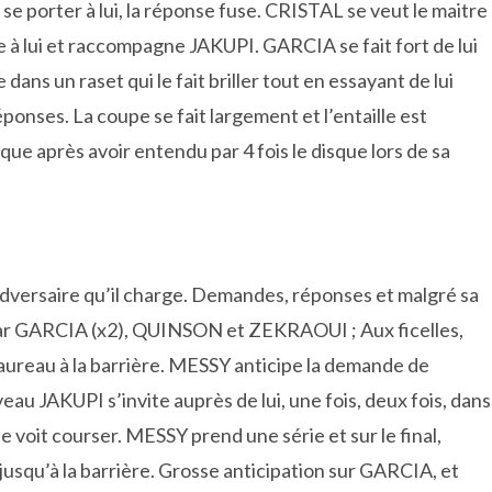
 porter à lui, la réponse fuse. CRISTAL se veut le maitre
 lui et raccompagne JAKUPI. GARCIA se fait fort de lui
dans un raset qui le fait briller tout en essayant de lui
ponses. La coupe se fait largement et l’entaille est
sique après avoir entendu par 4 fois le disque lors de sa
’adversaire qu’il charge. Demandes, réponses et malgré sa
s par GARCIA (x2), QUINSON et ZEKRAOUI ; Aux ficelles,
taureau à la barrière. MESSY anticipe la demande de
au JAKUPI s’invite auprès de lui, une fois, deux fois, dans
 voit courser. MESSY prend une série et sur le final,
jusqu’à la barrière. Grosse anticipation sur GARCIA, et