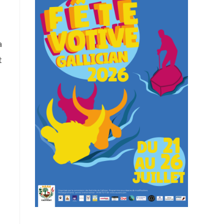
a
t
e