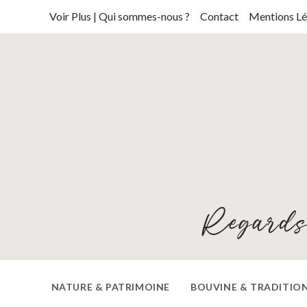
Skip
Voir Plus | Qui sommes-nous ?
Contact
Mentions Lé
to
content
Regards
NATURE & PATRIMOINE
BOUVINE & TRADITIO