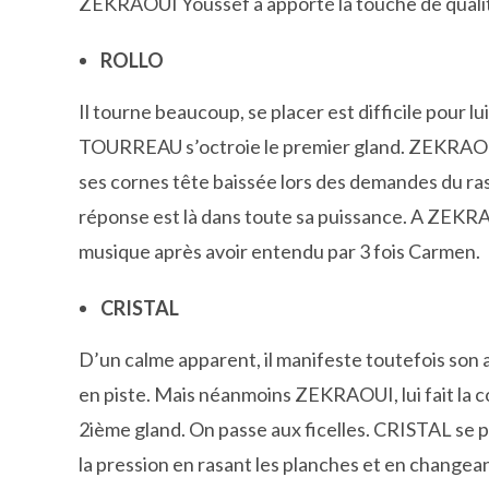
ZEKRAOUI Youssef a apporté la touche de qualité
ROLLO
Il tourne beaucoup, se placer est difficile pour 
TOURREAU s’octroie le premier gland. ZEKRAOU
ses cornes tête baissée lors des demandes du rase
réponse est là dans toute sa puissance. A ZEKRA
musique après avoir entendu par 3 fois Carmen.
CRISTAL
D’un calme apparent, il manifeste toutefois son a
en piste. Mais néanmoins ZEKRAOUI, lui fait la
2ième gland. On passe aux ficelles. CRISTAL se 
la pression en rasant les planches et en changeant