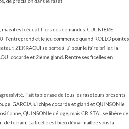
, de précision dans le raset.
lui, mais il est réceptif lors des demandes. CUGNIERE
I l’entreprend et le jeu commence quand ROLLO pointes
teur. ZEKRAOUI se porte à lui pour le faire briller, la
OUI cocarde et 2ième gland. Rentre ses ficelles en
gressivité. Fait table rase de tous les raseteurs présents
 coupe, GARCIA lui chipe cocarde et gland et QUINSON le
positionne, QUINSON le déloge, mais CRISTAL se libère de
 de terrain. La ficelle est bien démarmaillée sous la