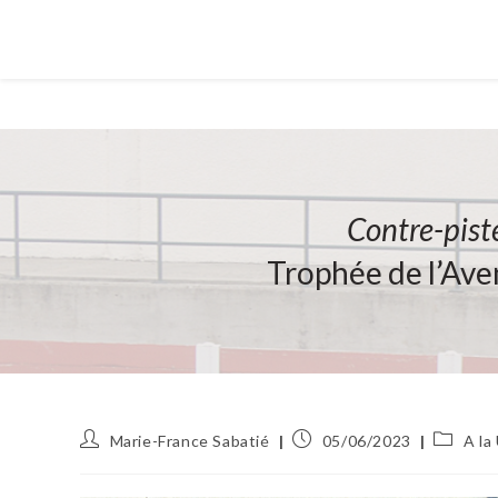
Contre-pist
Trophée de l’Ave
Auteur/autrice
Publication
Post
Marie-France Sabatié
05/06/2023
A la
de
publiée :
category
la