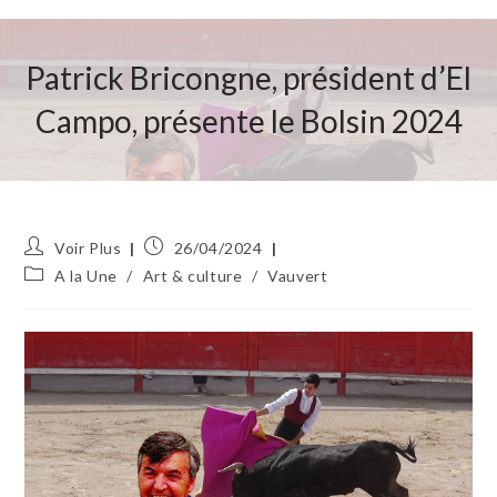
Patrick Bricongne, président d’El
Campo, présente le Bolsin 2024
Auteur/autrice
Publication
Voir Plus
26/04/2024
de
publiée :
Post
A la Une
/
Art & culture
/
Vauvert
la
category:
publication :