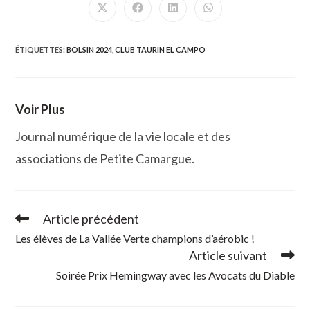
Ouvrir
Ouvrir
Ouvrir
Ouvrir
dans
dans
dans
dans
une
une
une
une
autre
autre
autre
autre
fenêtre
fenêtre
fenêtre
fenêtre
ÉTIQUETTES
:
BOLSIN 2024
,
CLUB TAURIN EL CAMPO
Voir Plus
Journal numérique de la vie locale et des
associations de Petite Camargue.
Article précédent
Read
more
Les élèves de La Vallée Verte champions d’aérobic !
articles
Article suivant
Soirée Prix Hemingway avec les Avocats du Diable