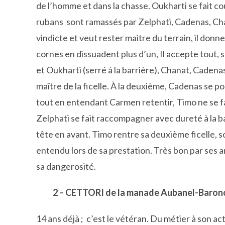
de l’homme et dans la chasse. Oukharti se fait cou
rubans sont ramassés par Zelphati, Cadenas, Cha
vindicte et veut rester maitre du terrain, il donne d
cornes en dissuadent plus d’un, Il accepte tout, s
et Oukharti (serré à la barrière), Chanat, Cadenas
maître de la ficelle. À la deuxième, Cadenas se porte
tout en entendant Carmen retentir, Timo ne se fai
Zelphati se fait raccompagner avec dureté à la barr
tête en avant. Timo rentre sa deuxième ficelle, 
entendu lors de sa prestation. Très bon par ses an
sa dangerosité.
2 – CETTORI de la manade Aubanel-Baronc
14 ans déjà ; c’est le vétéran. Du métier à son act