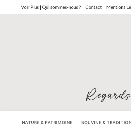
Skip
Voir Plus | Qui sommes-nous ?
Contact
Mentions Lé
to
content
Regards
NATURE & PATRIMOINE
BOUVINE & TRADITIO