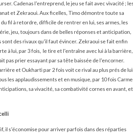
rser. Cadenas l’entreprend, le jeu se fait avec vivacité ; le
nat et Zekraoui. Aux ficelles, Timo démontre toute sa
u fil à retordre, difficile de rentrer en lui, ses armes, les
érie, jeu, toujours dans de belles réponses et anticipation,
 sont des rivaux qu’il faut évincer. Zekraoui se fait enfin
 à lui, par 3 fois, le tire et l’entraîne avec lui à la barrière,
t pas prier essayant par sa tête baissée de l’encorner.
ière et Oukharti par 2 fois voit ce rival au plus prés de lui
sous les applaudissements et en musique, par 10 fois Carm
ticipations, sa vivacité, sa combativité cornes en avant, et
elli
if, il s’économise pour arriver parfois dans des réparties