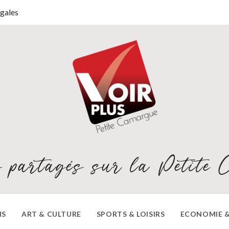
gales
 partagés sur la Petite 
NS
ART & CULTURE
SPORTS & LOISIRS
ECONOMIE &