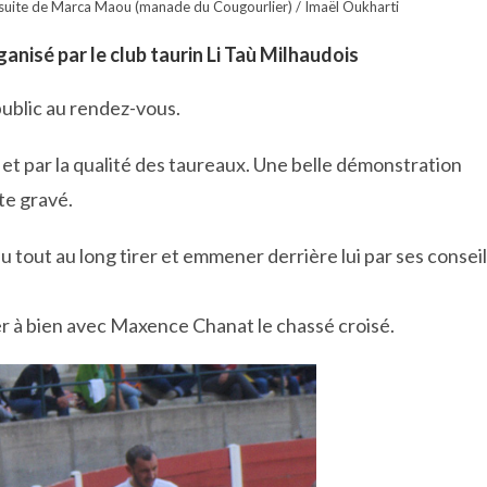
suite de Marca Maou (manade du Cougourlier) / Imaël Oukharti
ganisé par le club taurin Li Taù Milhaudois
 public au rendez-vous.
 et par la qualité des taureaux. Une belle démonstration
te gravé.
u tout au long tirer et emmener derrière lui par ses consei
 à bien avec Maxence Chanat le chassé croisé.