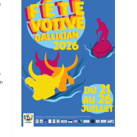
s
,
en