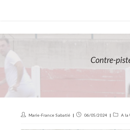
Contre-pist
Auteur/autrice
Publication
Post
Marie-France Sabatié
06/05/2024
A la
de
publiée :
category
la