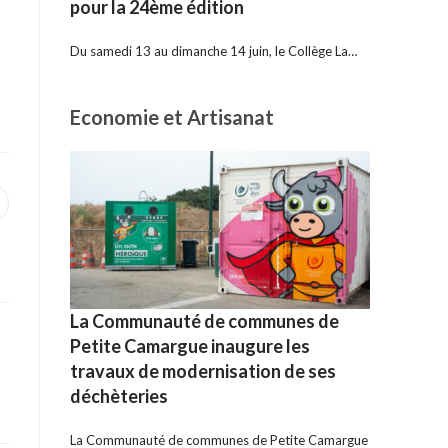
pour la 24ème édition
Du samedi 13 au dimanche 14 juin, le Collège La…
Economie et Artisanat
uvrir
ans
ne
utre
enêtre
La Communauté de communes de
Petite Camargue inaugure les
travaux de modernisation de ses
déchèteries
La Communauté de communes de Petite Camargue