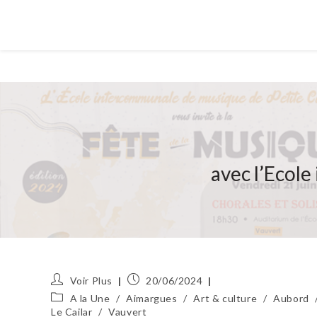
avec l’Ecol
Auteur/autrice
Publication
Voir Plus
20/06/2024
de
publiée :
Post
A la Une
/
Aimargues
/
Art & culture
/
Aubord
la
category:
Le Cailar
/
Vauvert