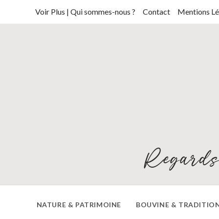
Skip
Voir Plus | Qui sommes-nous ?
Contact
Mentions Lé
to
content
Regards
NATURE & PATRIMOINE
BOUVINE & TRADITIO