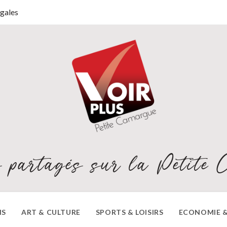
gales
 partagés sur la Petite 
NS
ART & CULTURE
SPORTS & LOISIRS
ECONOMIE &