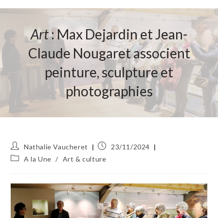
Art
: Max Dejardin et Jean-
Claude Nougaret associent
peinture, sculpture et
photographies
Auteur/autrice
Publication
Nathalie Vaucheret
23/11/2024
de
publiée :
Post
A la Une
/
Art & culture
la
category:
publication :