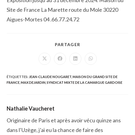
Exposition jusqu’au 31 décembre 2024. Maison du
Site de France La Marette route du Mole 30220
Aigues-Mortes 04 .66.77.24.72
PARTAGER
PARTAGER
CE
CONTENU
Ouvrir
Ouvrir
Ouvrir
Ouvrir
dans
dans
dans
dans
une
une
une
une
autre
autre
autre
autre
fenêtre
fenêtre
fenêtre
fenêtre
ÉTIQUETTES
:
JEAN-CLAUDE NOUGARET
,
MAISON DU GRAND SITE DE
FRANCE
,
MAX DEJARDIN
,
SYNDICAT MIXTE DE LA CAMARGUE GARDOISE
Nathalie Vaucheret
Originaire de Paris et après avoir vécu quinze ans
dans l‘Uzège, j’ai eu la chance de faire des