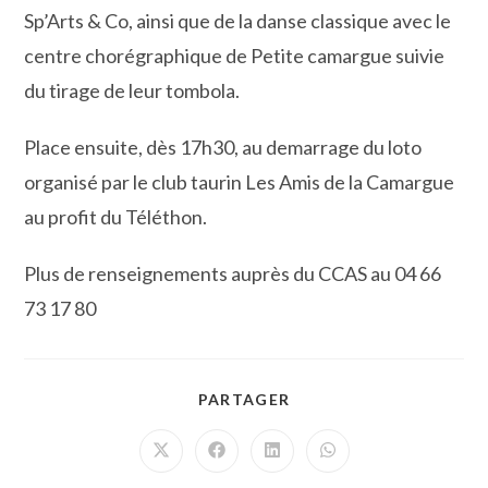
Sp’Arts & Co, ainsi que de la danse classique avec le
centre chorégraphique de Petite camargue suivie
du tirage de leur tombola.
Place ensuite, dès 17h30, au demarrage du loto
organisé par le club taurin Les Amis de la Camargue
au profit du Téléthon.
Plus de renseignements auprès du CCAS au 04 66
73 17 80
PARTAGER
PARTAGER
CE
CONTENU
Ouvrir
Ouvrir
Ouvrir
Ouvrir
dans
dans
dans
dans
une
une
une
une