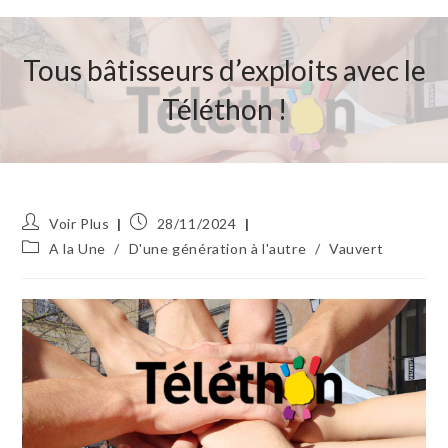
Tous bâtisseurs d’exploits avec le
Téléthon !
Auteur/autrice
Publication
Voir Plus
28/11/2024
de
publiée :
Post
A la Une
/
D'une génération à l'autre
/
Vauvert
la
category:
publication :