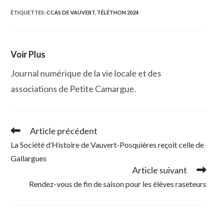
autre
autre
autre
autre
fenêtre
fenêtre
fenêtre
fenêtre
ÉTIQUETTES
:
CCAS DE VAUVERT
,
TÉLÉTHON 2024
Voir Plus
Journal numérique de la vie locale et des
associations de Petite Camargue.
Article précédent
Read
more
La Société d’Histoire de Vauvert-Posquières reçoit celle de
articles
Gallargues
Article suivant
Rendez-vous de fin de saison pour les élèves raseteurs