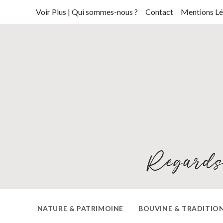
Skip
Voir Plus | Qui sommes-nous ?
Contact
Mentions Lé
to
content
Regards
NATURE & PATRIMOINE
BOUVINE & TRADITIO