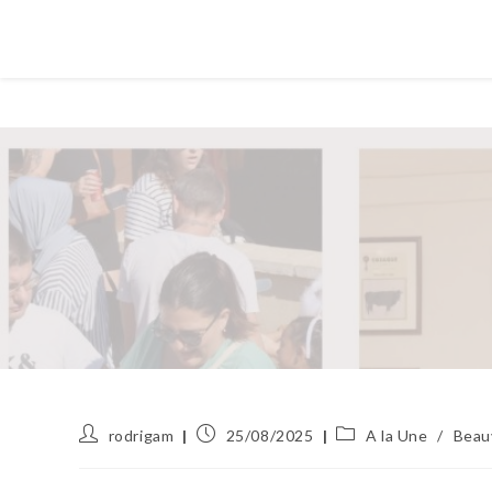
Auteur/autrice
Publication
Post
rodrigam
25/08/2025
A la Une
/
Beau
de
publiée :
category:
la