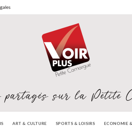
gales
 partagés sur la Petite 
NS
ART & CULTURE
SPORTS & LOISIRS
ECONOMIE &