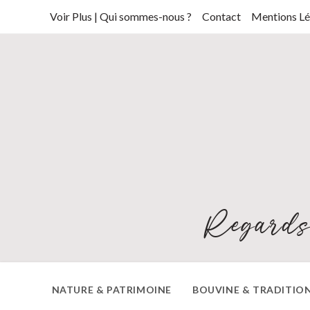
Skip
Voir Plus | Qui sommes-nous ?
Contact
Mentions Lé
to
content
Regards
NATURE & PATRIMOINE
BOUVINE & TRADITIO