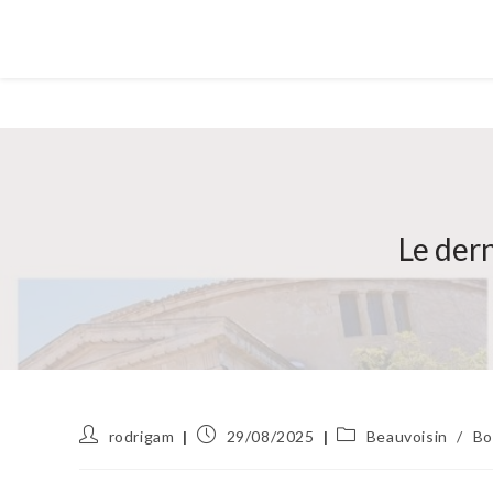
Le der
Auteur/autrice
Publication
Post
rodrigam
29/08/2025
Beauvoisin
/
Bo
de
publiée :
category:
la