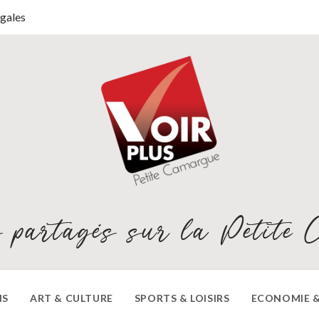
gales
 partagés sur la Petite 
NS
ART & CULTURE
SPORTS & LOISIRS
ECONOMIE &