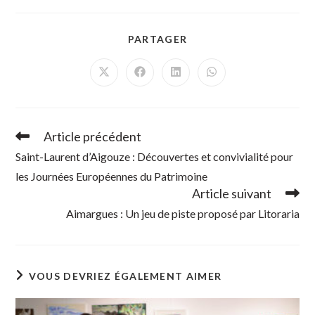
PARTAGER
PARTAGER
CE
CONTENU
Ouvrir
Ouvrir
Ouvrir
Ouvrir
dans
dans
dans
dans
une
une
une
une
autre
autre
autre
autre
fenêtre
fenêtre
fenêtre
fenêtre
Article précédent
Read
more
Saint-Laurent d’Aigouze : Découvertes et convivialité pour
articles
les Journées Européennes du Patrimoine
Article suivant
Aimargues : Un jeu de piste proposé par Litoraria
VOUS DEVRIEZ ÉGALEMENT AIMER