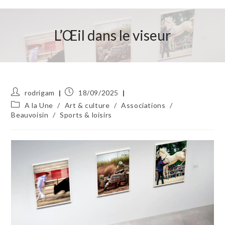
L’Œil dans le viseur
Auteur/autrice
Publication
rodrigam
18/09/2025
de
publiée :
Post
A la Une
/
Art & culture
/
Associations
/
la
category:
Beauvoisin
/
Sports & loisirs
publication :