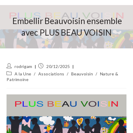
Embellir Beauvoisin ensemble
avec PLUS BEAU VOISIN
Auteur/autrice
Publication
rodrigam
20/12/2025
de
publiée :
Post
A la Une
/
Associations
/
Beauvoisin
/
Nature &
la
category:
Patrimoine
publication :