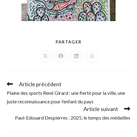
PARTAGER
PARTAGER
CE
CONTENU
Ouvrir
Ouvrir
Ouvrir
Ouvrir
dans
dans
dans
dans
une
une
une
une
autre
autre
autre
autre
fenêtre
fenêtre
fenêtre
fenêtre
Article précédent
Read
more
Plaine des sports René Girard : une fierté pour la ville, une
articles
juste reconnaissance pour l’enfant du pays
Article suivant
Paul-Edouard Despierres : 2025, le temps des médailles