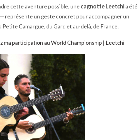
endre cette aventure possible, une
cagnotte Leetchi
a été
— représente un geste concret pour accompagner un
 la Petite Camargue, du Gard et au-delà, de France.
ez ma participation au World Championship | Leetchi