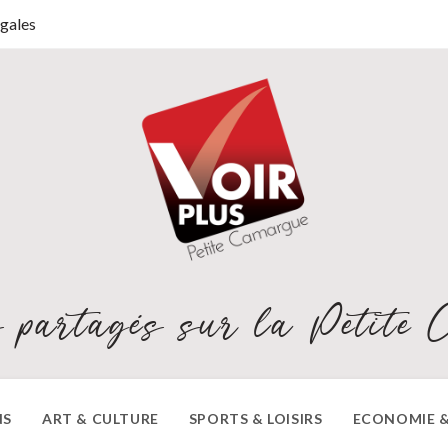
gales
 partagés sur la Petite 
NS
ART & CULTURE
SPORTS & LOISIRS
ECONOMIE &