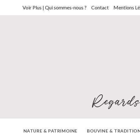
Skip
Voir Plus | Qui sommes-nous ?
Contact
Mentions Lé
to
content
Regards
NATURE & PATRIMOINE
BOUVINE & TRADITIO