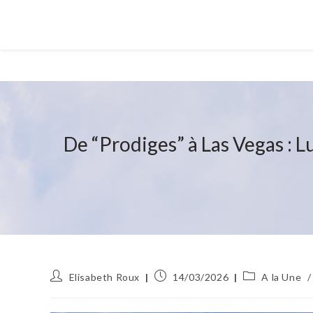
De “Prodiges” à Las Vegas : 
Auteur/autrice
Publication
Post
Elisabeth Roux
14/03/2026
A la Une
/
de
publiée :
category:
la