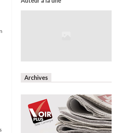
Auteur à la une
un
Archives
s