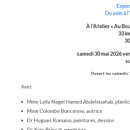
Expos
Du soin à l
À l’Atelier « Au Bo
33 im
30
samedi 30 mai 2026 ve
su
Ouvert les samedis 1
Avec
Mme Leïla Nagel Hamed Abdelouahab, plasti
Mme Colombe Boncenne, autrice
Dr Hugues Romano, peintures, dessins
Dr Yves Brincat, peintures