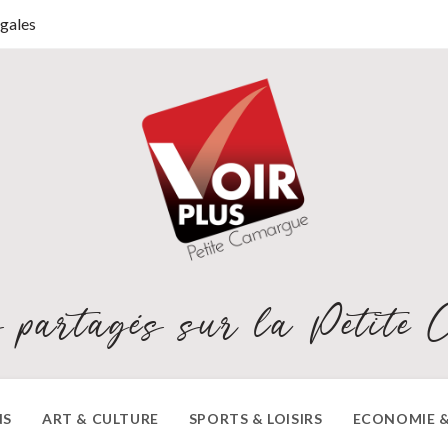
gales
 partagés sur la Petite 
NS
ART & CULTURE
SPORTS & LOISIRS
ECONOMIE &