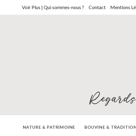
Skip
Voir Plus | Qui sommes-nous ?
Contact
Mentions Lé
to
content
Regards
NATURE & PATRIMOINE
BOUVINE & TRADITIO