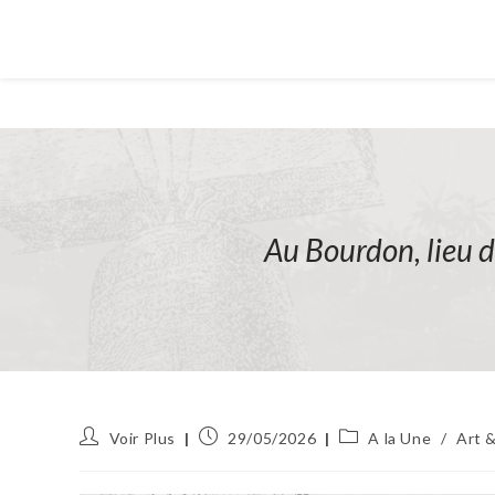
Au Bourdon, lieu d
Auteur/autrice
Publication
Post
Voir Plus
29/05/2026
A la Une
/
Art &
de
publiée :
category:
la