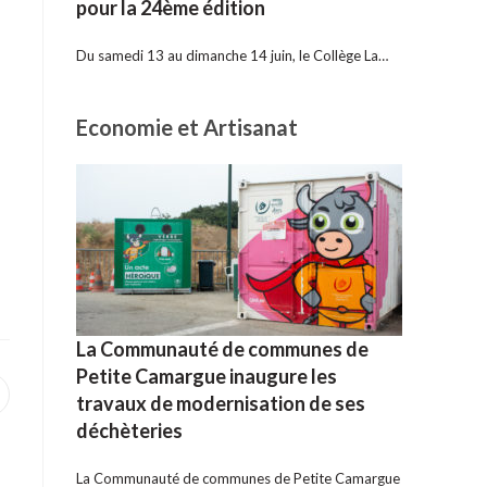
pour la 24ème édition
Du samedi 13 au dimanche 14 juin, le Collège La…
Economie et Artisanat
La Communauté de communes de
Petite Camargue inaugure les
uvrir
travaux de modernisation de ses
ans
déchèteries
ne
utre
enêtre
La Communauté de communes de Petite Camargue