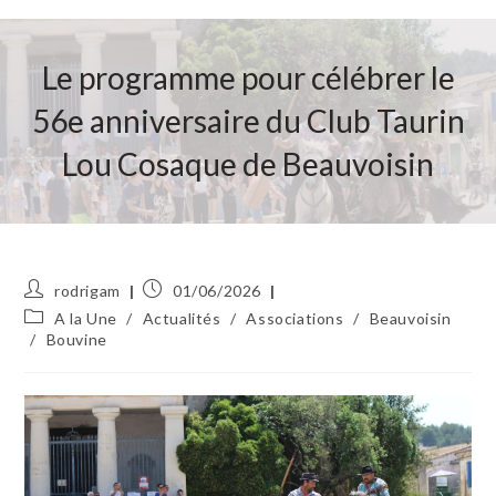
Le programme pour célébrer le
56e anniversaire du Club Taurin
Lou Cosaque de Beauvoisin
Auteur/autrice
Publication
rodrigam
01/06/2026
de
publiée :
Post
A la Une
/
Actualités
/
Associations
/
Beauvoisin
la
category:
/
Bouvine
publication :