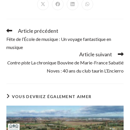
Ouvrir
Ouvrir
Ouvrir
Ouvrir
dans
dans
dans
dans
une
une
une
une
autre
autre
autre
autre
fenêtre
fenêtre
fenêtre
fenêtre
Article précédent
Read
more
Fête de l’École de musique : Un voyage fantastique en
articles
musique
Article suivant
Contre-piste
La chronique Bouvine de Marie-France Sabatié
Noves : 40 ans du club taurin L’Encierro
VOUS DEVRIEZ ÉGALEMENT AIMER