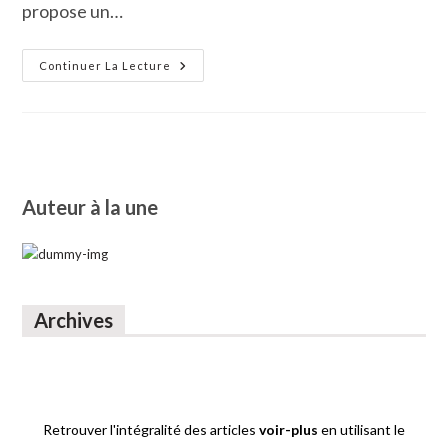
propose un…
Un
Continuer La Lecture
Parcours
De
Santé
Et
De
Fitness
Au
Parc
Du
Auteur à la une
Castellas
Archives
Retrouver l'intégralité des articles
voir-plus
en utilisant le