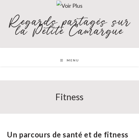
Skip
to
Regards partagés sur
content
la Petite Camargue
MENU
Fitness
Un parcours de santé et de fitness