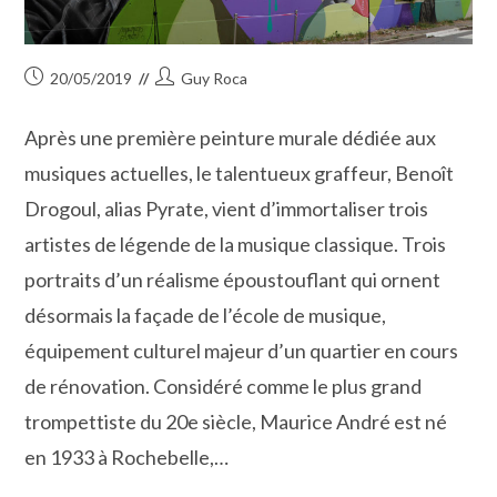
Publication
Auteur/autrice
20/05/2019
Guy Roca
publiée :
de
la
Après une première peinture murale dédiée aux
publication :
musiques actuelles, le talentueux graffeur, Benoît
Drogoul, alias Pyrate, vient d’immortaliser trois
artistes de légende de la musique classique. Trois
portraits d’un réalisme époustouflant qui ornent
désormais la façade de l’école de musique,
équipement culturel majeur d’un quartier en cours
de rénovation. Considéré comme le plus grand
trompettiste du 20e siècle, Maurice André est né
en 1933 à Rochebelle,…