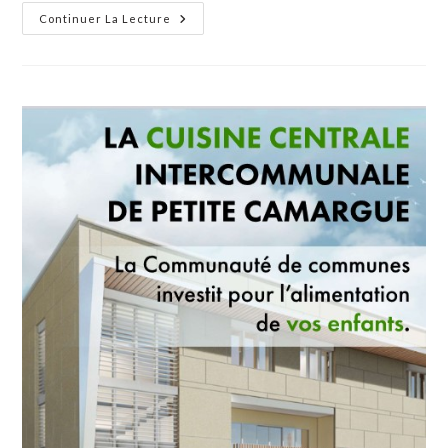
École
Continuer La Lecture
De
Musique
:
Trois
Immenses
Artistes
Immortalisés
Par
Pyrate