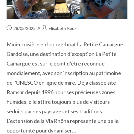
Publication
Auteur/autrice
28/05/2025
Elisabeth Roux
publiée :
de
la
Mini-croisière en lounge-boat La Petite Camargue
publication :
Gardoise, une destination d’exception La Petite
Camargue est sur le point d’être reconnue
mondialement, avec son inscription au patrimoine
de l’UNESCO en ligne de mire. Déjà classée site
Ramsar depuis 1996 pour ses précieuses zones
humides, elle attire toujours plus de visiteurs
séduits par ses paysages et ses traditions.
L’extension de la Via Rhôna représente une belle
opportunité pour dynamiser…