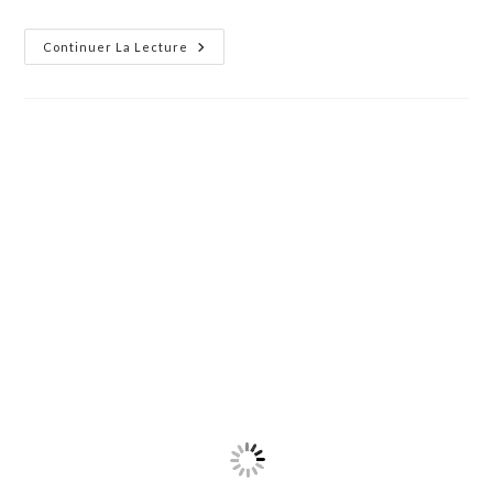
Sur
Continuer La Lecture
Les
Eaux
Du
Canal
:
Maisons
Flottantes,
Croisières,
Kayak
Et
Immersion
En
Petite
Camargue