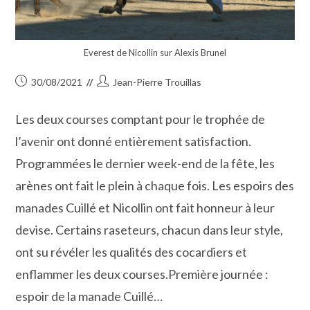
Everest de Nicollin sur Alexis Brunel
Publication
Auteur/autrice
30/08/2021
Jean-Pierre Trouillas
publiée :
de
la
Les deux courses comptant pour le trophée de
publication :
l’avenir ont donné entièrement satisfaction.
Programmées le dernier week-end de la fête, les
arènes ont fait le plein à chaque fois. Les espoirs des
manades Cuillé et Nicollin ont fait honneur à leur
devise. Certains raseteurs, chacun dans leur style,
ont su révéler les qualités des cocardiers et
enflammer les deux courses.Première journée :
espoir de la manade Cuillé…