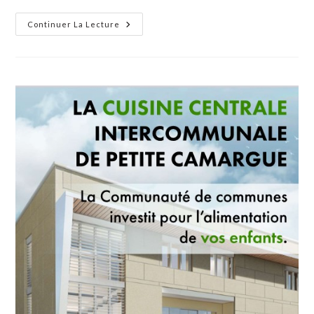
Un
Continuer La Lecture
Excellent
Millésime
Pour
Le
Trophée
R.
Pascal
Et
G.
Barbeyrac
À
Beauvoisin