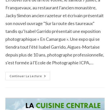
publication :
Franquevaux, au restaurant l’ancien monastère,
Jacky Siméon ancien razeteur et écrivain présentait
son nouvel ouvrage "Sur la route des taureaux"
tandis qu’Isabel Garrido présentait une exposition
photographique « En Camargue ». Une expo qui se
tiendra tout l’été Isabel Garrido, Aigues-Mortaise
depuis plus de 10 ans, photographe professionnelle,
s'est formée à l'Ecole de Photographie ICPA,…
Expo
Continuer La Lecture
D’Isabel
Garrido
Et
Dédicace
Avec
Jacky
Siméon
À
Franquevaux