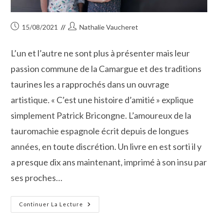
Publication
Auteur/autrice
15/08/2021
Nathalie Vaucheret
publiée :
de
la
L’un et l’autre ne sont plus à présenter mais leur
publication :
passion commune de la Camargue et des traditions
taurines les a rapprochés dans un ouvrage
artistique. « C’est une histoire d’amitié » explique
simplement Patrick Bricongne. L’amoureux de la
tauromachie espagnole écrit depuis de longues
années, en toute discrétion. Un livre en est sorti il y
a presque dix ans maintenant, imprimé à son insu par
ses proches…
Patrick
Continuer La Lecture
Bricongne
Et