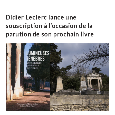
Marc
Guyot
Dédicacent
Leur
Didier Leclerc lance une
Ouvrage
Au
souscription à l’occasion de la
Cartel
parution de son prochain livre