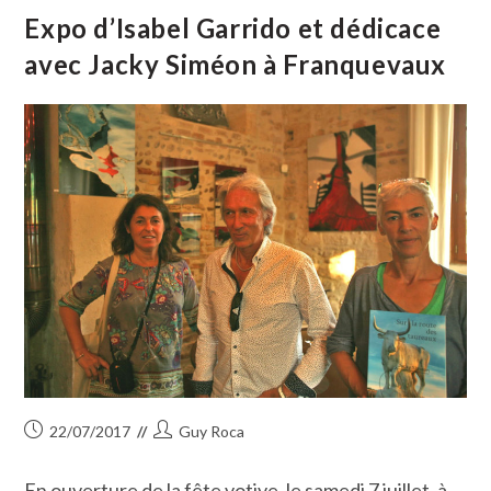
À
L’occasion
Expo d’Isabel Garrido et dédicace
De
La
avec Jacky Siméon à Franquevaux
Parution
De
Son
Prochain
Livre
Publication
Auteur/autrice
22/07/2017
Guy Roca
publiée :
de
la
En ouverture de la fête votive, le samedi 7 juillet, à