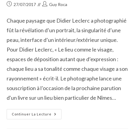
Publication
Auteur/autrice
27/07/2017
Guy Roca
publiée :
de
la
Chaque paysage que Didier Leclerc a photographié
publication :
fût la révélation d’un portrait, la singularité d’une
peau, interface d’un intérieur/extérieur unique.
Pour Didier Leclerc, « Le lieu comme le visage,
espaces de déposition autant que d’expression :
chaque lieu a sa tonalité comme chaque visage a son
rayonnement » écrit-il. Le photographe lance une
souscription à l’occasion de la prochaine parution
d'un livre sur un lieu bien particulier de Nîmes…
Didier
Continuer La Lecture
Leclerc
Lance
Une
Souscription