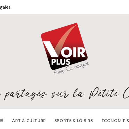
gales
 partagés sur la Petite 
NS
ART & CULTURE
SPORTS & LOISIRS
ECONOMIE &