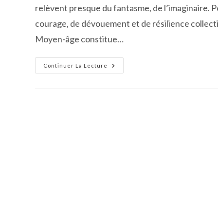
relèvent presque du fantasme, de l’imaginaire.
courage, de dévouement et de résilience collecti
Moyen-âge constitue…
Franquevaux
Continuer La Lecture
Au
Temps
De
La
Peste
Noire