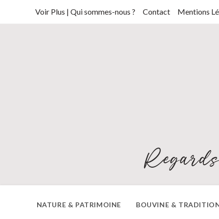
Skip
Voir Plus | Qui sommes-nous ?
Contact
Mentions Lé
to
content
Regards
NATURE & PATRIMOINE
BOUVINE & TRADITIO