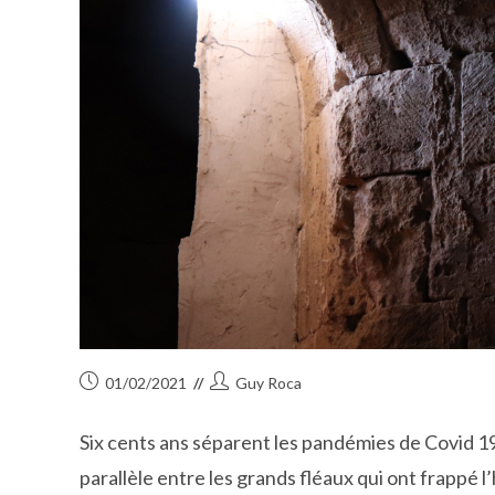
Publication
Auteur/autrice
01/02/2021
Guy Roca
publiée :
de
la
Six cents ans séparent les pandémies de Covid 19 
publication :
parallèle entre les grands fléaux qui ont frappé 