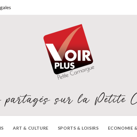
gales
 partagés sur la Petite 
NS
ART & CULTURE
SPORTS & LOISIRS
ECONOMIE &