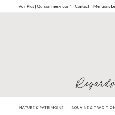
Skip
Voir Plus | Qui sommes-nous ?
Contact
Mentions Lé
to
content
Regards
NATURE & PATRIMOINE
BOUVINE & TRADITIO