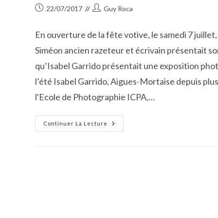
Publication
Auteur/autrice
22/07/2017
Guy Roca
publiée :
de
la
En ouverture de la fête votive, le samedi 7 juill
publication :
Siméon ancien razeteur et écrivain présentait so
qu’Isabel Garrido présentait une exposition pho
l’été Isabel Garrido, Aigues-Mortaise depuis plu
l'Ecole de Photographie ICPA,…
Expo
Continuer La Lecture
D’Isabel
Garrido
Et
Dédicace
Avec
Jacky
Siméon
À
Franquevaux