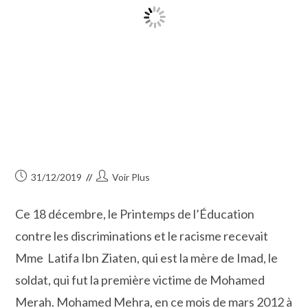
Publication
Auteur/autrice
31/12/2019
Voir Plus
publiée :
de
la
Ce 18 décembre, le Printemps de l’Éducation
publication :
contre les discriminations et le racisme recevait
Mme Latifa Ibn Ziaten, qui est la mère de Imad, le
soldat, qui fut la première victime de Mohamed
Merah. Mohamed Mehra, en ce mois de mars 2012 à