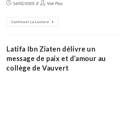
Publication
Auteur/autrice
16/02/2020
Voir Plus
publiée :
de
la
publication :
Le
Continuer La Lecture
Printemps
D’Éducation
Contre
Les
Discriminations
Et
Latifa Ibn Ziaten délivre un
Le
Racisme
message de paix et d’amour au
Fait
Le
collège de Vauvert
Bilan
2019