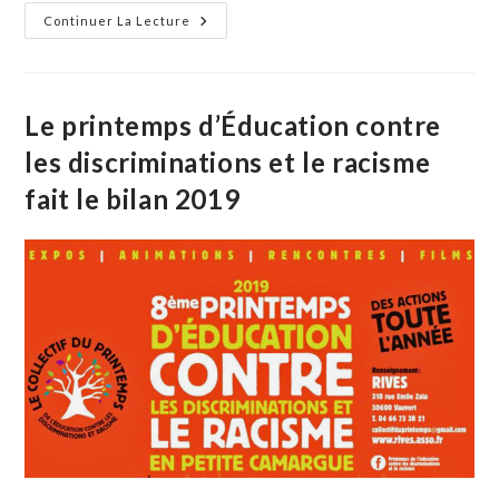
publication :
Le
Continuer La Lecture
Collectif
Du
Printemps
Présente
Le
Programme
Le printemps d’Éducation contre
Du
1er
les discriminations et le racisme
Semestre
fait le bilan 2019