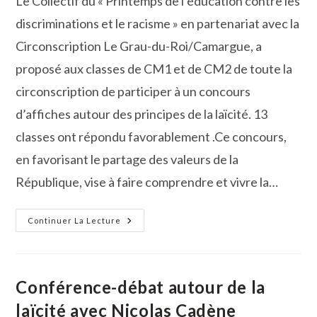
Le Collectif du « Printemps de l’éducation contre les
publication :
discriminations et le racisme » en partenariat avec la
Circonscription Le Grau-du-Roi/Camargue, a
proposé aux classes de CM1 et de CM2 de toute la
circonscription de participer à un concours
d’affiches autour des principes de la laïcité. 13
classes ont répondu favorablement .Ce concours,
en favorisant le partage des valeurs de la
République, vise à faire comprendre et vivre la…
Un
Continuer La Lecture
Concours
D’affiche
Pour
Comprendre
Et
Vivre
Conférence-débat autour de la
La
Laïcité
laïcité avec Nicolas Cadène