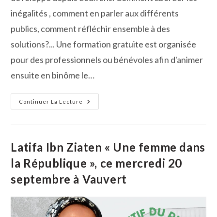
inégalités , comment en parler aux différents
publics, comment réfléchir ensemble à des
solutions?... Une formation gratuite est organisée
pour des professionnels ou bénévoles afin d'animer
ensuite en binôme le…
Le
Continuer La Lecture
Monopoly
Des
Inégalités
Se
Déploie
Dans
Latifa Ibn Ziaten « Une femme dans
Les
Écoles
la République », ce mercredi 20
septembre à Vauvert