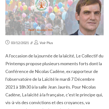
Publication
Auteur/autrice
03/12/2021
Voir Plus
publiée :
de
la
A l'occasion de la journée de la laïcité, Le Collectif du
publication :
Printemps propose plusieurs moments forts dont la
Conférence de Nicolas Cadène, ex rapporteur de
l'observatoire de la Laïcité le mardi 7 Décembre
2021 à 18h30 à la salle Jean Jaurès. Pour Nicolas
Cadène, La laïcité à la française, c’est le principe qui,
vis-à-vis des convictions et des croyances, va