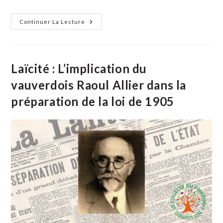
Ismaël
Continuer La Lecture
Meziane
Dans
Les
École
Pour
Lutter
Laïcité : L’implication du
Contre
Le
vauverdois Raoul Allier dans la
Harcèlement
Et
préparation de la loi de 1905
Les
Discriminations