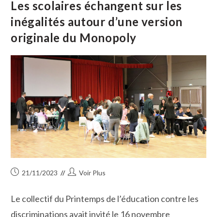
Dans
Les scolaires échangent sur les
La
Préparation
inégalités autour d’une version
De
La
originale du Monopoly
Loi
De
1905
Publication
Auteur/autrice
21/11/2023
Voir Plus
publiée :
de
la
Le collectif du Printemps de l’éducation contre les
publication :
discriminations avait invité le 16 novembre