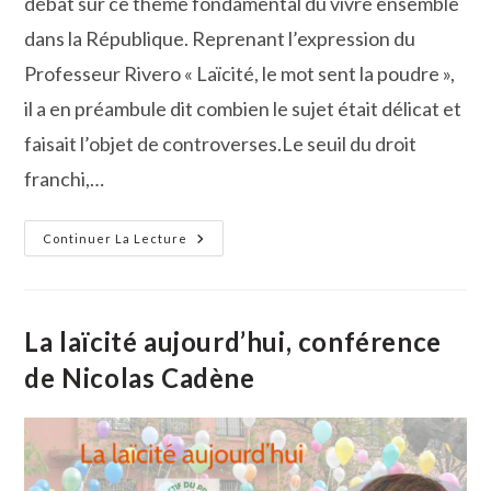
débat sur ce thème fondamental du vivre ensemble
dans la République. Reprenant l’expression du
Professeur Rivero « Laïcité, le mot sent la poudre »,
il a en préambule dit combien le sujet était délicat et
faisait l’objet de controverses.Le seuil du droit
franchi,…
Conférence-
Continuer La Lecture
Débat
Autour
De
La
Laïcité
Avec
La laïcité aujourd’hui, conférence
Nicolas
Cadène
de Nicolas Cadène