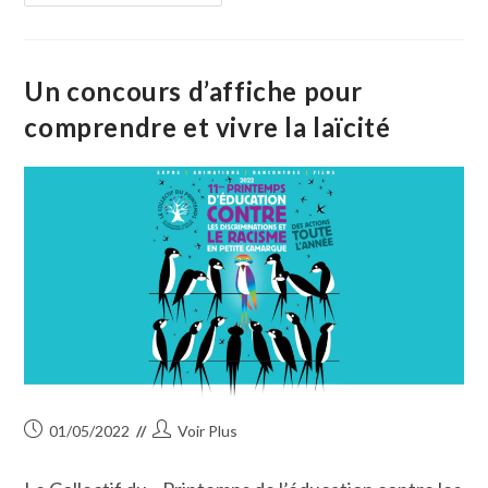
Prix
De
La
Laïcité
2022
A
Un concours d’affiche pour
Été
Décerné
comprendre et vivre la laïcité
Publication
Auteur/autrice
01/05/2022
Voir Plus
publiée :
de
la