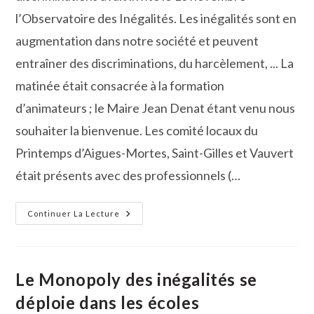
l’Observatoire des Inégalités. Les inégalités sont en
augmentation dans notre société et peuvent
entraîner des discriminations, du harcèlement, ... La
matinée était consacrée à la formation
d’animateurs ; le Maire Jean Denat étant venu nous
souhaiter la bienvenue. Les comité locaux du
Printemps d’Aigues-Mortes, Saint-Gilles et Vauvert
était présents avec des professionnels (…
Les
Continuer La Lecture
Scolaires
Échangent
Sur
Les
Inégalités
Autour
Le Monopoly des inégalités se
D’une
Version
déploie dans les écoles
Originale
Du