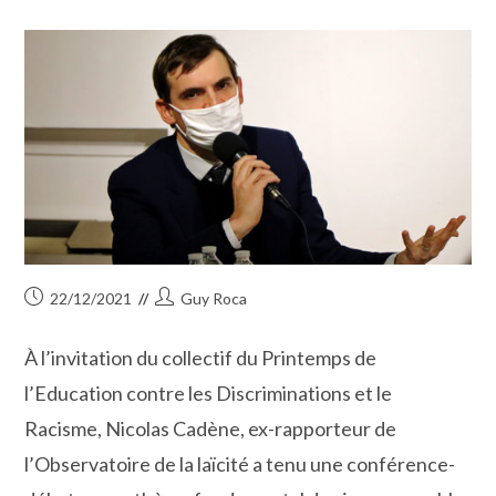
Publication
Auteur/autrice
22/12/2021
Guy Roca
publiée :
de
la
À l’invitation du collectif du Printemps de
publication :
l’Education contre les Discriminations et le
Racisme, Nicolas Cadène, ex-rapporteur de
l’Observatoire de la laïcité a tenu une conférence-