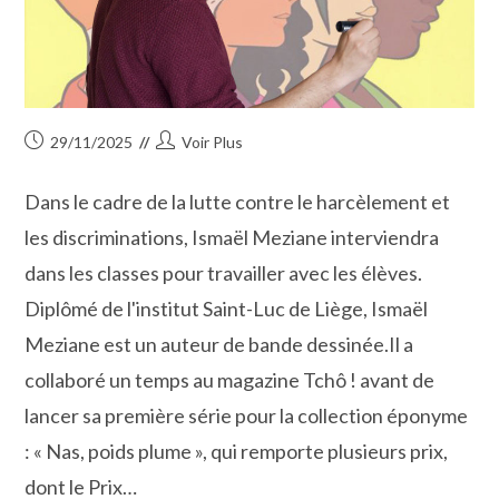
Publication
Auteur/autrice
29/11/2025
Voir Plus
publiée :
de
la
Dans le cadre de la lutte contre le harcèlement et
publication :
les discriminations, Ismaël Meziane interviendra
dans les classes pour travailler avec les élèves.
Diplômé de l'institut Saint-Luc de Liège, Ismaël
Meziane est un auteur de bande dessinée.Il a
collaboré un temps au magazine Tchô ! avant de
lancer sa première série pour la collection éponyme
: « Nas, poids plume », qui remporte plusieurs prix,
dont le Prix…