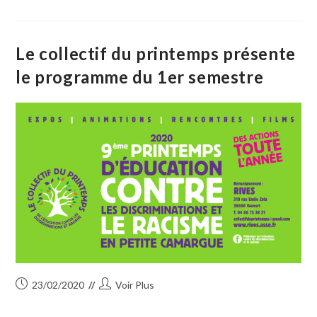
L’Éducation
Contre
Les
Discriminations
Et
Le collectif du printemps présente
Le
Racisme
le programme du 1er semestre
:
Projet
D’action
Publication
Auteur/autrice
23/02/2020
Voir Plus
publiée :
de
la