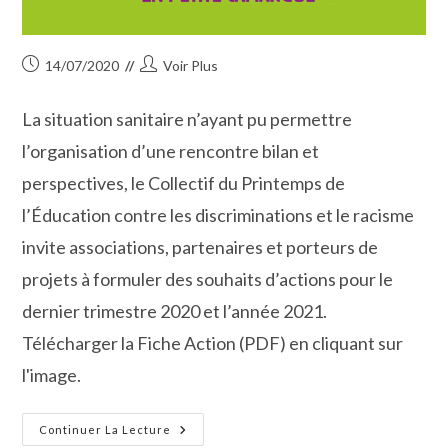
Publication
Auteur/autrice
14/07/2020
Voir Plus
publiée :
de
la
La situation sanitaire n’ayant pu permettre
publication :
l’organisation d’une rencontre bilan et
perspectives, le Collectif du Printemps de
l’Éducation contre les discriminations et le racisme
invite associations, partenaires et porteurs de
projets à formuler des souhaits d’actions pour le
dernier trimestre 2020 et l’année 2021.
Télécharger la Fiche Action (PDF) en cliquant sur
l'image.
Printemps
Continuer La Lecture
De