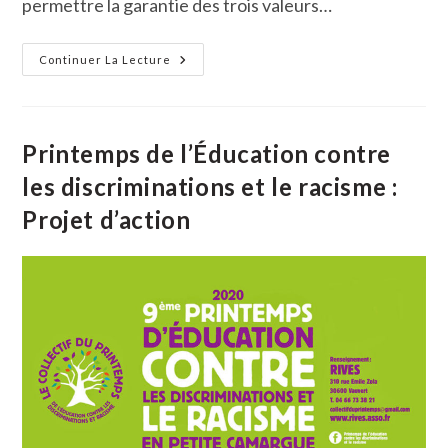
permettre la garantie des trois valeurs…
La
Continuer La Lecture
Laïcité
Aujourd’hui,
Conférence
De
Nicolas
Cadène
Printemps de l’Éducation contre
les discriminations et le racisme :
Projet d’action