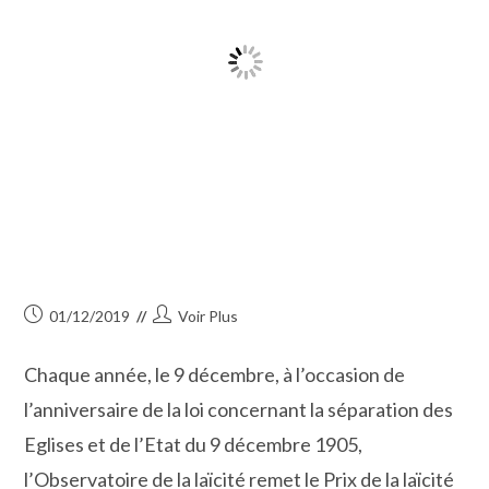
Publication
Auteur/autrice
01/12/2019
Voir Plus
publiée :
de
la
Chaque année, le 9 décembre, à l’occasion de
publication :
l’anniversaire de la loi concernant la séparation des
Eglises et de l’Etat du 9 décembre 1905,
l’Observatoire de la laïcité remet le Prix de la laïcité