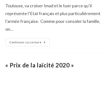
Toulouse, va croiser Imad et le tuer parce qu’il
représente l’Etat français et plus particulièrement
l’armée française. Comme pour consoler la famille,
on…
Latifa
Continuer La Lecture
Ibn
Ziaten
Délivre
Un
Message
De
« Prix de la laïcité 2020 »
Paix
Et
D’amour
Au
Collège
De
Vauvert