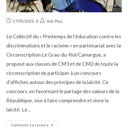
Publication
Auteur/autrice
27/05/2022
Voir Plus
publiée :
de
la
Le Collectif du « Printemps de l’éducation contre les
publication :
discriminations et le racisme » en partenariat avec la
Circonscription Le Grau-du-Roi/Camargue, a
proposé aux classes de CM1 et de CM2 de toute la
circonscription de participer à un concours
d’affiches autour des principes de la laïcité. Ce
concours, en favorisant le partage des valeurs de la
République, vise à faire comprendre et vivre la
laïcité. Le…
Le
Continuer La Lecture