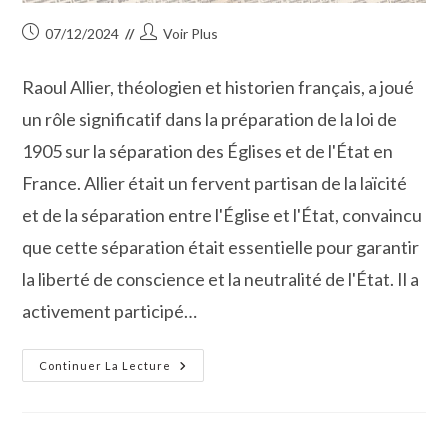
Publication
Auteur/autrice
07/12/2024
Voir Plus
publiée :
de
la
Raoul Allier, théologien et historien français, a joué
publication :
un rôle significatif dans la préparation de la loi de
1905 sur la séparation des Églises et de l'État en
France. Allier était un fervent partisan de la laïcité
et de la séparation entre l'Église et l'État, convaincu
que cette séparation était essentielle pour garantir
la liberté de conscience et la neutralité de l'État. Il a
activement participé…
Laïcité :
Continuer La Lecture
L’implication
Du
Vauverdois
Raoul
Allier