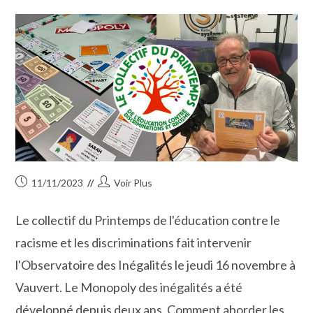
Monopoly
Publication
Auteur/autrice
11/11/2023
Voir Plus
publiée :
de
la
Le collectif du Printemps de l'éducation contre le
publication :
racisme et les discriminations fait intervenir
l'Observatoire des Inégalités le jeudi 16 novembre à
Vauvert. Le Monopoly des inégalités a été
développé depuis deux ans. Comment aborder les