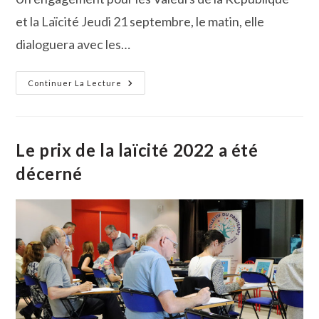
et la Laïcité Jeudi 21 septembre, le matin, elle
dialoguera avec les…
Latifa
Continuer La Lecture
Ibn
Ziaten
« Une
Femme
Dans
La
Le prix de la laïcité 2022 a été
République »,
Ce
décerné
Mercredi
20
Septembre
À
Vauvert