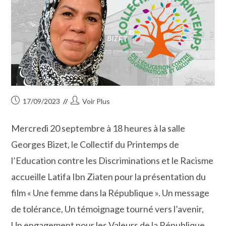
Publication
Auteur/autrice
17/09/2023
Voir Plus
publiée :
de
la
Mercredi 20 septembre à 18 heures à la salle
publication :
Georges Bizet, le Collectif du Printemps de
l’Education contre les Discriminations et le Racisme
accueille Latifa Ibn Ziaten pour la présentation du
film « Une femme dans la République ». Un message
de tolérance, Un témoignage tourné vers l’avenir,
Un engagement pour les Valeurs de la République