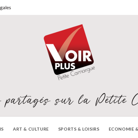
gales
 partagés sur la Petite 
NS
ART & CULTURE
SPORTS & LOISIRS
ECONOMIE &