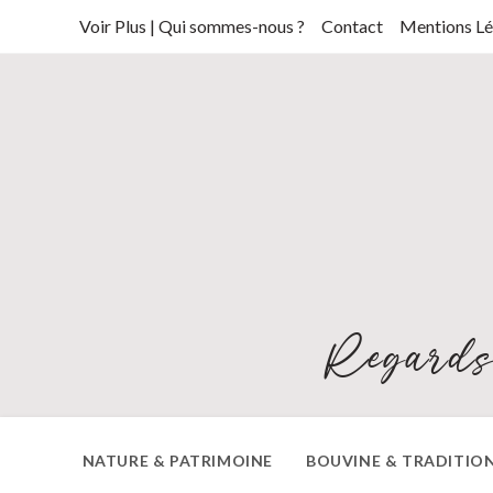
Skip
Voir Plus | Qui sommes-nous ?
Contact
Mentions Lé
to
content
Regards
NATURE & PATRIMOINE
BOUVINE & TRADITIO