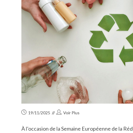
Publication
Auteur/autrice
19/11/2025
Voir Plus
publiée :
de
la
À l’occasion de la Semaine Européenne de la Réd
publication :