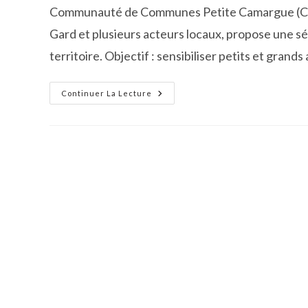
Communauté de Communes Petite Camargue (CCPC
Gard et plusieurs acteurs locaux, propose une sé
territoire. Objectif : sensibiliser petits et grand
Semaine
Continuer La Lecture
Européenne
De
La
Réduction
Des
Déchets
–
Programme
D’animations
Locales