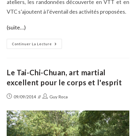
ateliers, les randonnées découverte en VTT et en
VTC s’ajoutent à l’éventail des activités proposées.
(suite…)
Reprise
Continuer La Lecture
Des
Activités
Au
Centre
Culturel
Robert
Le Tai-Chi-Chuan, art martial
Gourdon
excellent pour le corps et l'esprit
Publication
Auteur/autrice
09/09/2014
Guy Roca
publiée :
de
la
publication :