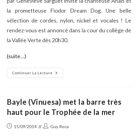
par Geneviève Sarguet invite la chanteuse Anaïs et
la prometteuse Fiodor Dream Dog. Une belle
sélection de cordes, nylon, nickel et vocales ! Le
rendez-vous est annoncé dans la cour du collège de
la Vallée Verte dès 20h30.
(suite…)
Anaïs
Continuer La Lecture
+
Fiodor
Dream
Dog
En
Concert
Bayle (Vinuesa) met la barre très
haut pour le Trophée de la mer
Publication
Auteur/autrice
15/09/2014
Guy Roca
publiée :
de