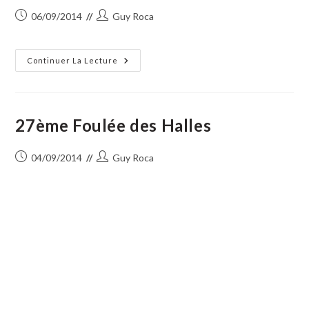
Publication
Auteur/autrice
06/09/2014
Guy Roca
publiée :
de
la
publication :
Centre
Continuer La Lecture
Culturel
:
Le
Journal
De
Septembre
27ème Foulée des Halles
Publication
Auteur/autrice
04/09/2014
Guy Roca
publiée :
de
la
publication :