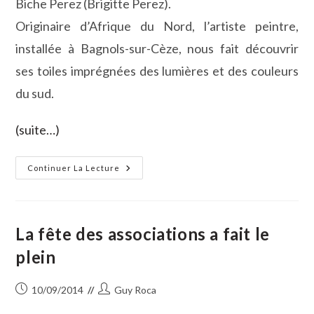
Biche Perez (Brigitte Perez).
Originaire d’Afrique du Nord, l’artiste peintre,
installée à Bagnols-sur-Cèze, nous fait découvrir
ses toiles imprégnées des lumières et des couleurs
du sud.
(suite…)
Biche
Continuer La Lecture
Perez
Expose
Au
Port
De
Plaisance
La fête des associations a fait le
De
Gallician
plein
Publication
Auteur/autrice
10/09/2014
Guy Roca
publiée :
de