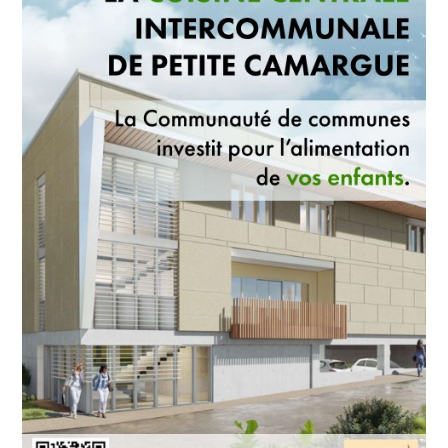
Souviennent
Des
Vendanges
D’antan