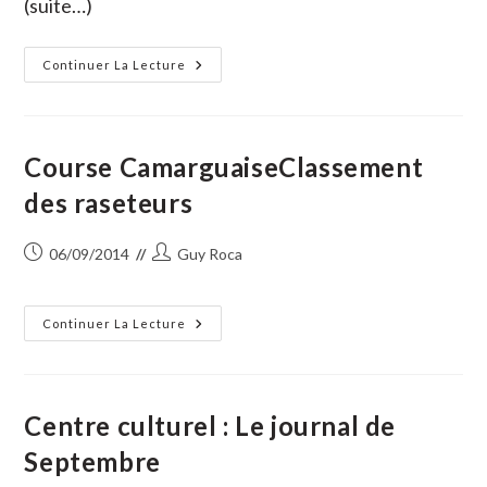
(suite…)
Finale
Continuer La Lecture
Du
Printemps
Des
Royales
Marquée
Par
Course CamarguaiseClassement
La
Blessure
des raseteurs
De
Benjamin
Valette
Publication
Auteur/autrice
06/09/2014
Guy Roca
publiée :
de
la
publication :
Course
Continuer La Lecture
CamarguaiseClassement
Des
Raseteurs
Centre culturel : Le journal de
Septembre