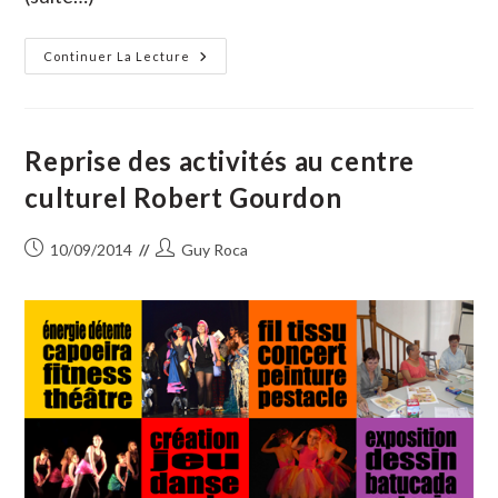
La
Continuer La Lecture
Fête
Des
Associations
A
Fait
Le
Reprise des activités au centre
Plein
culturel Robert Gourdon
Publication
Auteur/autrice
10/09/2014
Guy Roca
publiée :
de
la
publication :