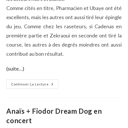
Comme cités en titre, Pharmacien et Ubaye ont été
excellents, mais les autres ont aussi tiré leur épingle
du jeu. Comme chez les raseteurs, si Cadenas en
première partie et Zekraoui en seconde ont tiré la
course, les autres à des degrés moindres ont aussi
contribué au bon résultat.
(suite…)
Pharmacien-
Continuer La Lecture
Cadenas
Et
Ubaye-
Zekraoui
Pour
Notre
Anaïs + Fiodor Dream Dog en
Bonheur…
concert