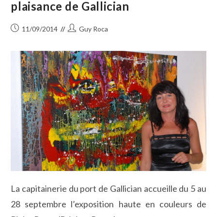
plaisance de Gallician
Tête
Du
Palmarès
Publication
Auteur/autrice
11/09/2014
Guy Roca
publiée :
de
la
publication :
La capitainerie du port de Gallician accueille du 5 au
28 septembre l’exposition haute en couleurs de