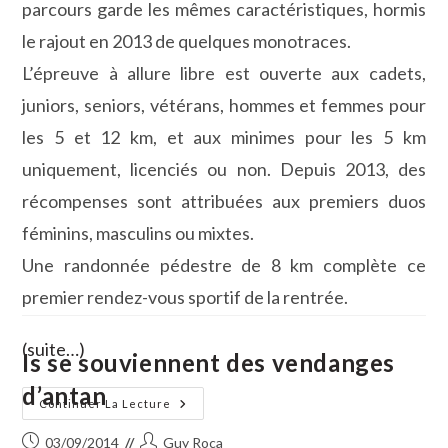
parcours garde les mêmes caractéristiques, hormis
le rajout en 2013 de quelques monotraces.
L’épreuve à allure libre est ouverte aux cadets,
juniors, seniors, vétérans, hommes et femmes pour
les 5 et 12 km, et aux minimes pour les 5 km
uniquement, licenciés ou non. Depuis 2013, des
récompenses sont attribuées aux premiers duos
féminins, masculins ou mixtes.
Une randonnée pédestre de 8 km complète ce
premier rendez-vous sportif de la rentrée.
(suite…)
Is se souviennent des vendanges
d’antan
27ème
Continuer La Lecture
Foulée
Des
Publication
Auteur/autrice
03/09/2014
Guy Roca
Halles