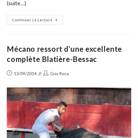
(suite…)
7ème
Continuer La Lecture
Randonnée
Des
Grappilles
:
Le
VTT
Mécano ressort d’une excellente
En
Toute
complète Blatière-Bessac
Liberté
Publication
Auteur/autrice
13/09/2014
Guy Roca
publiée :
de
la
publication :