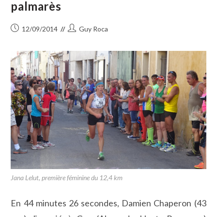
palmarès
Publication
Auteur/autrice
12/09/2014
Guy Roca
publiée :
de
la
publication :
Jana Lelut, première féminine du 12,4 km
En 44 minutes 26 secondes, Damien Chaperon (43