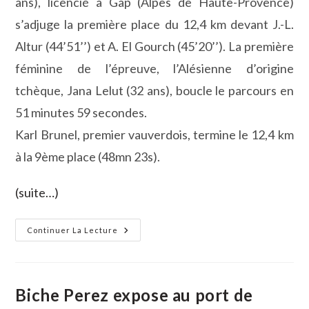
ans), licencié à Gap (Alpes de Haute-Provence)
s’adjuge la première place du 12,4 km devant J.-L.
Altur (44’51’’) et A. El Gourch (45’20’’). La première
féminine de l’épreuve, l’Alésienne d’origine
tchèque, Jana Lelut (32 ans), boucle le parcours en
51 minutes 59 secondes.
Karl Brunel, premier vauverdois, termine le 12,4 km
à la 9ème place (48mn 23s).
(suite…)
27ème
Continuer La Lecture
Foulée
Des
HallesDamien
Chaperon
Et
Jana
Biche Perez expose au port de
Lelut
En