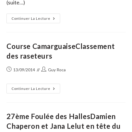
(suite…)
Mécano
Continuer La Lecture
Ressort
D’une
Excellente
Complète
Blatière-
Bessac
Course CamarguaiseClassement
des raseteurs
Publication
Auteur/autrice
13/09/2014
Guy Roca
publiée :
de
la
publication :
Course
Continuer La Lecture
CamarguaiseClassement
Des
Raseteurs
27ème Foulée des HallesDamien
Chaperon et Jana Lelut en tête du