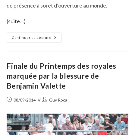
de présence à soi et d’ouverture au monde.
(suite…)
Le
Continuer La Lecture
Tai-
Chi-
Chuan,
Art
Martial
Excellent
Finale du Printemps des royales
Pour
Le
marquée par la blessure de
Corps
Et
Benjamin Valette
L'esprit
Publication
Auteur/autrice
08/09/2014
Guy Roca
publiée :
de
la
publication :