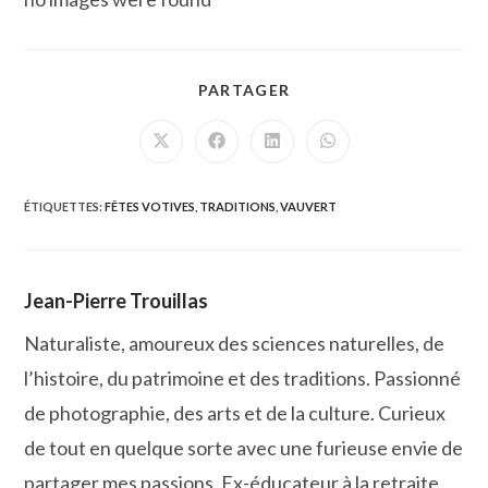
PARTAGER
PARTAGER
CE
CONTENU
Ouvrir
Ouvrir
Ouvrir
Ouvrir
dans
dans
dans
dans
une
une
une
une
autre
autre
autre
autre
fenêtre
fenêtre
fenêtre
fenêtre
ÉTIQUETTES
:
FÊTES VOTIVES
,
TRADITIONS
,
VAUVERT
Jean-Pierre Trouillas
Naturaliste, amoureux des sciences naturelles, de
l’histoire, du patrimoine et des traditions. Passionné
de photographie, des arts et de la culture. Curieux
de tout en quelque sorte avec une furieuse envie de
partager mes passions. Ex-éducateur à la retraite,