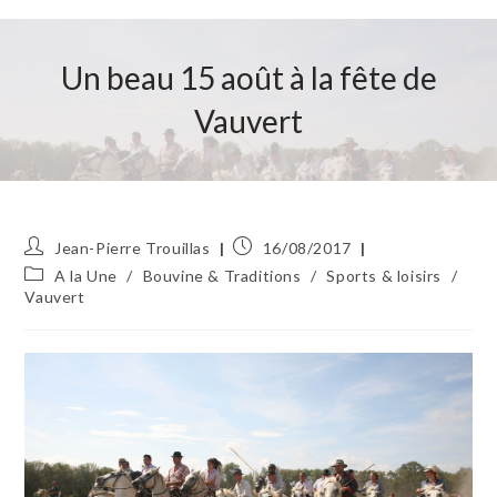
Un beau 15 août à la fête de
Vauvert
Auteur/autrice
Publication
Jean-Pierre Trouillas
16/08/2017
de
publiée :
Post
A la Une
/
Bouvine & Traditions
/
Sports & loisirs
/
la
category:
Vauvert
publication :