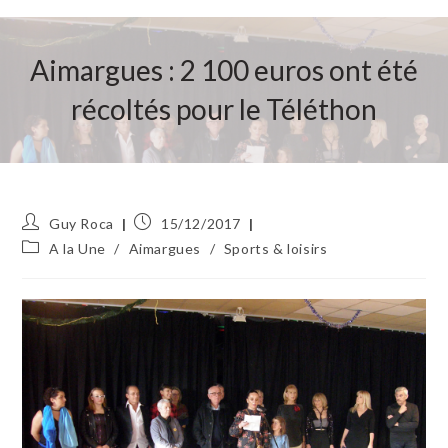
Aimargues : 2 100 euros ont été
récoltés pour le Téléthon
Auteur/autrice
Publication
Guy Roca
15/12/2017
de
publiée :
Post
A la Une
/
Aimargues
/
Sports & loisirs
la
category:
publication :