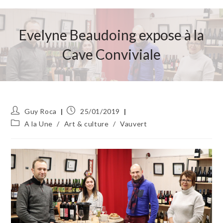
Evelyne Beaudoing expose à la
Cave Conviviale
Auteur/autrice
Publication
Guy Roca
25/01/2019
de
publiée :
Post
A la Une
/
Art & culture
/
Vauvert
la
category:
publication :