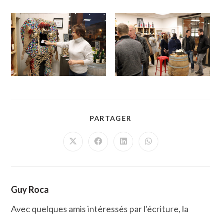
PARTAGER
PARTAGER
CE
CONTENU
Ouvrir
Ouvrir
Ouvrir
Ouvrir
dans
dans
dans
dans
une
une
une
une
autre
autre
autre
autre
fenêtre
fenêtre
fenêtre
fenêtre
Guy Roca
Avec quelques amis intéressés par l'écriture, la