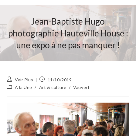
Jean-Baptiste Hugo
photographie Hauteville House :
une expo à ne pas manquer !
Auteur/autrice
Publication
Voir Plus
11/10/2019
de
publiée :
Post
A la Une
/
Art & culture
/
Vauvert
la
category:
publication :