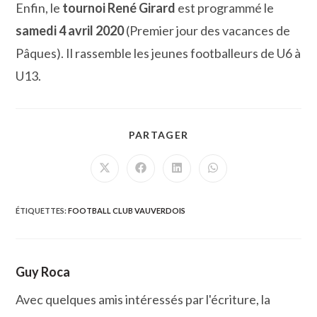
Enfin, le
tournoi René Girard
est programmé le
samedi 4 avril
2020
(Premier jour des vacances de
Pâques). Il rassemble les jeunes footballeurs de U6 à
U13.
PARTAGER
PARTAGER
CE
CONTENU
Ouvrir
Ouvrir
Ouvrir
Ouvrir
dans
dans
dans
dans
une
une
une
une
autre
autre
autre
autre
fenêtre
fenêtre
fenêtre
fenêtre
ÉTIQUETTES
:
FOOTBALL CLUB VAUVERDOIS
Guy Roca
Avec quelques amis intéressés par l'écriture, la