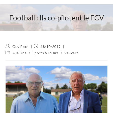
Football : Ils co-pilotent le FCV
Auteur/autrice
Publication
Guy Roca
18/10/2019
de
publiée :
Post
A la Une
/
Sports & loisirs
/
Vauvert
la
category:
publication :