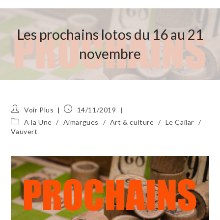
Les prochains lotos du 16 au 21
novembre
Auteur/autrice
Publication
Voir Plus
14/11/2019
de
publiée :
Post
A la Une
/
Aimargues
/
Art & culture
/
Le Cailar
/
la
category:
Vauvert
publication :