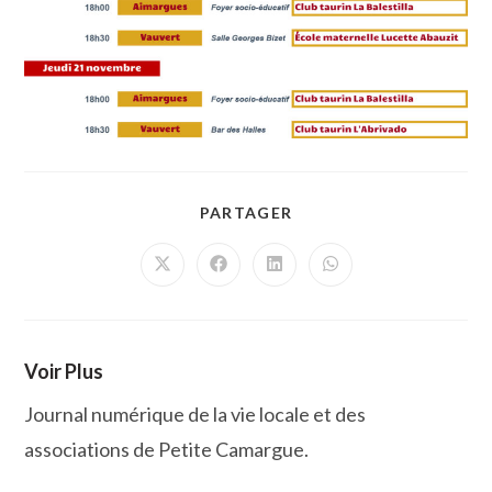
PARTAGER
PARTAGER
CE
CONTENU
Ouvrir
Ouvrir
Ouvrir
Ouvrir
dans
dans
dans
dans
une
une
une
une
autre
autre
autre
autre
fenêtre
fenêtre
fenêtre
fenêtre
Voir Plus
Journal numérique de la vie locale et des
associations de Petite Camargue.