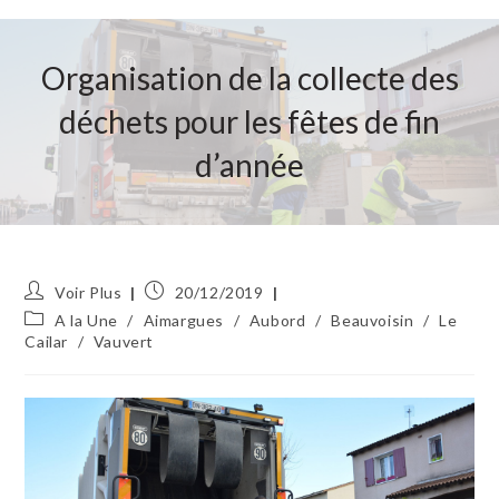
Organisation de la collecte des
déchets pour les fêtes de fin
d’année
Auteur/autrice
Publication
Voir Plus
20/12/2019
de
publiée :
Post
A la Une
/
Aimargues
/
Aubord
/
Beauvoisin
/
Le
la
category:
Cailar
/
Vauvert
publication :