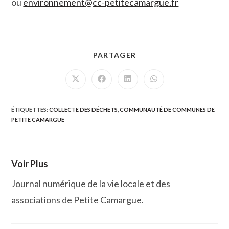
ou
environnement@cc-petitecamargue.fr
PARTAGER
PARTAGER
CE
CONTENU
Ouvrir
Ouvrir
Ouvrir
Ouvrir
dans
dans
dans
dans
une
une
une
une
autre
autre
autre
autre
fenêtre
fenêtre
fenêtre
fenêtre
ÉTIQUETTES
:
COLLECTE DES DÉCHETS
,
COMMUNAUTÉ DE COMMUNES DE
PETITE CAMARGUE
Voir Plus
Journal numérique de la vie locale et des
associations de Petite Camargue.