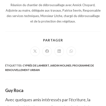
Réunion du chantier de débroussaillage avec Annick Chopard,
Adjointe au maire, déléguée aux travaux, Patrice Sevrin, Responsable
des services techniques, Monsieur Litche, chargé du débroussaillage
et de la protection des végétaux.
PARTAGER
PARTAGER
CE
CONTENU
Ouvrir
Ouvrir
Ouvrir
Ouvrir
dans
dans
dans
dans
une
une
une
une
autre
autre
autre
autre
fenêtre
fenêtre
fenêtre
fenêtre
ÉTIQUETTES
:
CYPRÈS DE LAMBERT
,
JARDIN MOLINES
,
PROGRAMME DE
RENOUVELLEMENT URBAIN
Guy Roca
Avec quelques amis intéressés par l'écriture, la