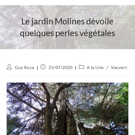
Le jardin Molines dévoile
quelques perles végétales
Auteur/autrice
Publication
Post
Guy Roca
25/07/2020
A la Une
/
Vauvert
de
publiée :
category:
la
publication :