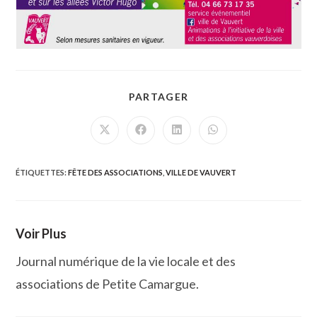
PARTAGER
PARTAGER
CE
CONTENU
Ouvrir
Ouvrir
Ouvrir
Ouvrir
dans
dans
dans
dans
une
une
une
une
autre
autre
autre
autre
fenêtre
fenêtre
fenêtre
fenêtre
ÉTIQUETTES
:
FÊTE DES ASSOCIATIONS
,
VILLE DE VAUVERT
Voir Plus
Journal numérique de la vie locale et des
associations de Petite Camargue.