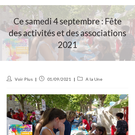
Ce samedi 4 septembre : Fête
des activités et des associations
2021
Auteur/autrice
Publication
Post
Voir Plus
01/09/2021
A la Une
de
publiée :
category:
la
publication :