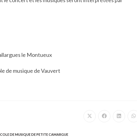
nt le concert et les musiques seront interprétées par
Gallargues le Montueux
cole de musique de Vauvert
Ouvrir
Ouvrir
Ouvrir
O
dans
dans
dans
d
une
une
une
u
autre
autre
autre
a
fenêtre
fenêtre
fenêtre
f
ECOLE DE MUSIQUE DE PETITE CAMARGUE