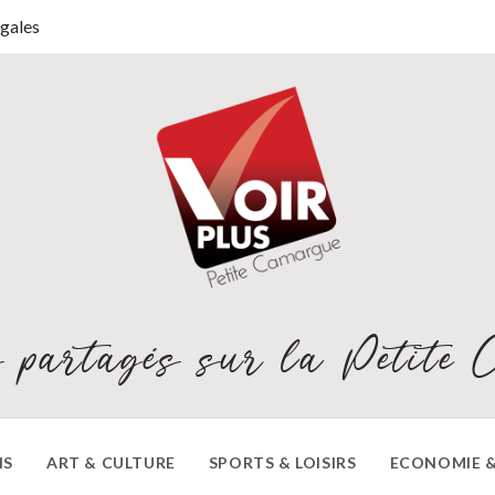
gales
 partagés sur la Petite 
NS
ART & CULTURE
SPORTS & LOISIRS
ECONOMIE &