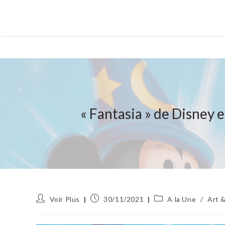
« Fantasia » de Disney
Auteur/autrice
Publication
Post
Voir Plus
30/11/2021
A la Une
/
Art &
de
publiée :
category:
la