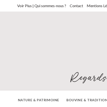
Skip
Voir Plus | Qui sommes-nous ?
Contact
Mentions Lé
to
content
Regards
NATURE & PATRIMOINE
BOUVINE & TRADITIO