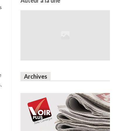
Auteur à la une
s
e
Archives
,