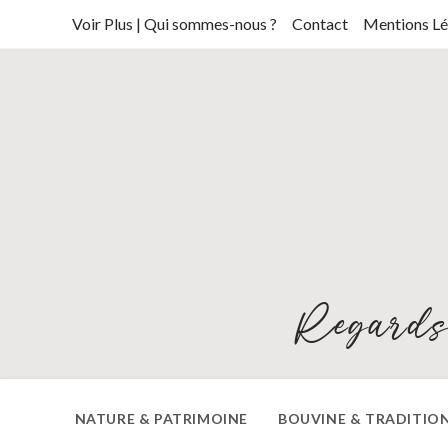
Skip
Voir Plus | Qui sommes-nous ?
Contact
Mentions Lé
to
content
Regards
NATURE & PATRIMOINE
BOUVINE & TRADITIO