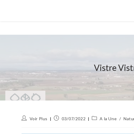
Vistre Vist
Auteur/autrice
Publication
Post
Voir Plus
03/07/2022
A la Une
/
Natu
de
publiée :
category:
la