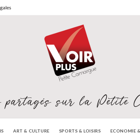
gales
 partagés sur la Petite 
NS
ART & CULTURE
SPORTS & LOISIRS
ECONOMIE &