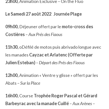
23h00,
Animation Exclusive – On the Fluo
Le Samedi 27 août 2022
Journée Plage
09h00,
Déjeuner offert par le
moto-cross des
Costières
–
Aux Prés des
Fiaous
11h30,
oDéfilé de motos puis abrivado longue avec
les manades
Cayzac et Arlatenc (Offerte par
Julien Esteban)
–
Départ des Prés des Fiaous
12h00,
Animation « Ventre y glisse » offert par les
Abats –
Sur la Place
16h00,
Course
Trophée Roger Pascal et Gérard
Barbeyrac avec la manade Cuillé
–
Aux Arènes –