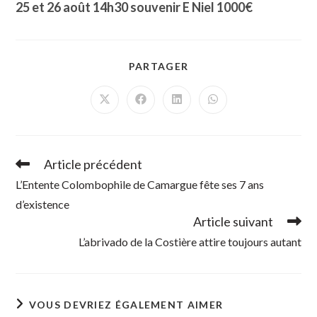
25 et 26 août 14h30 souvenir E Niel 1000€
PARTAGER
PARTAGER
CE
CONTENU
Ouvrir
Ouvrir
Ouvrir
Ouvrir
dans
dans
dans
dans
une
une
une
une
autre
autre
autre
autre
fenêtre
fenêtre
fenêtre
fenêtre
Article précédent
Read
more
L’Entente Colombophile de Camargue fête ses 7 ans
articles
d’existence
Article suivant
L’abrivado de la Costière attire toujours autant
VOUS DEVRIEZ ÉGALEMENT AIMER