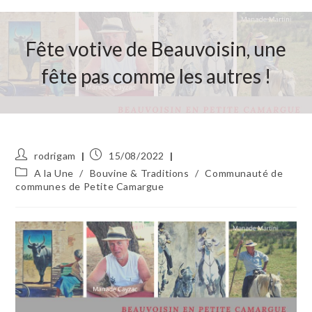
Fête votive de Beauvoisin, une
fête pas comme les autres !
Auteur/autrice
Publication
rodrigam
15/08/2022
de
publiée :
Post
A la Une
/
Bouvine & Traditions
/
Communauté de
la
category:
communes de Petite Camargue
publication :