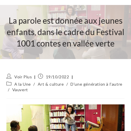
La parole est donnée aux jeunes
enfants, dans le cadre du Festival
1001 contes en vallée verte
Auteur/autrice
Publication
Voir Plus
19/10/2022
de
publiée :
Post
A la Une
/
Art & culture
/
D'une génération à l'autre
la
category:
/
Vauvert
publication :