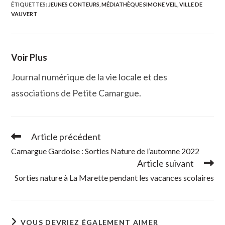
fenêtre
fenêtre
fenêtre
fenêtre
ÉTIQUETTES
:
JEUNES CONTEURS
,
MÉDIATHÈQUE SIMONE VEIL
,
VILLE DE
VAUVERT
Voir Plus
Journal numérique de la vie locale et des
associations de Petite Camargue.
Article précédent
Read
more
Camargue Gardoise : Sorties Nature de l’automne 2022
articles
Article suivant
Sorties nature à La Marette pendant les vacances scolaires
VOUS DEVRIEZ ÉGALEMENT AIMER