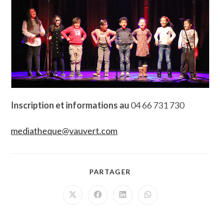
Inscription et informations au
04 66 731 730
mediatheque@vauvert.com
PARTAGER
PARTAGER
CE
CONTENU
Ouvrir
Ouvrir
Ouvrir
Ouvrir
dans
dans
dans
dans
une
une
une
une
autre
autre
autre
autre