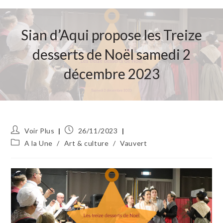
Sian d’Aqui propose les Treize
desserts de Noël samedi 2
décembre 2023
Auteur/autrice
Publication
Voir Plus
26/11/2023
de
publiée :
Post
A la Une
/
Art & culture
/
Vauvert
la
category:
publication :