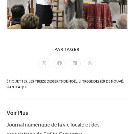
PARTAGER
PARTAGER
CE
CONTENU
Ouvrir
Ouvrir
Ouvrir
Ouvrir
dans
dans
dans
dans
une
une
une
une
autre
autre
autre
autre
fenêtre
fenêtre
fenêtre
fenêtre
ÉTIQUETTES
:
LES TREIZE DESSERTS DE NOËL
,
LI TREGE DESSÈR DE NOUVÉ
,
SIAN D AQUI
Voir Plus
Journal numérique de la vie locale et des
associations de Petite Camargue.