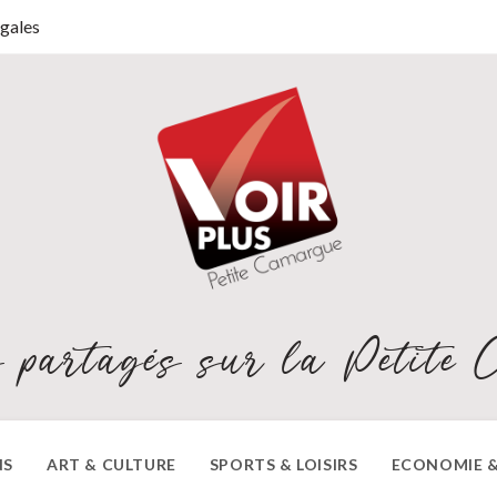
gales
 partagés sur la Petite 
NS
ART & CULTURE
SPORTS & LOISIRS
ECONOMIE &