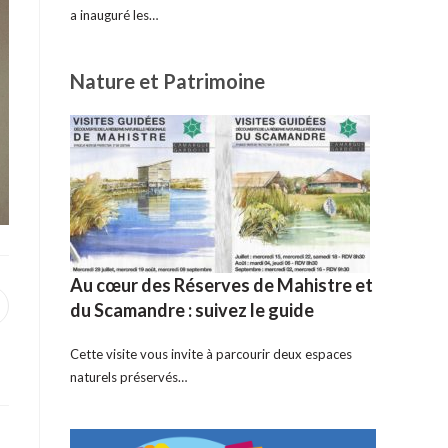
a inauguré les…
Nature et Patrimoine
Au cœur des Réserves de Mahistre et
du Scamandre : suivez le guide
uvrir
ans
ne
utre
Cette visite vous invite à parcourir deux espaces
enêtre
naturels préservés…