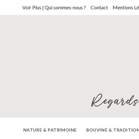
Skip
Voir Plus | Qui sommes-nous ?
Contact
Mentions Lé
to
content
Regards
NATURE & PATRIMOINE
BOUVINE & TRADITIO