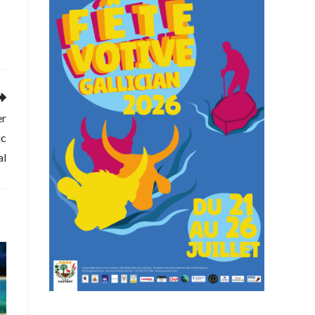
er
ic
al