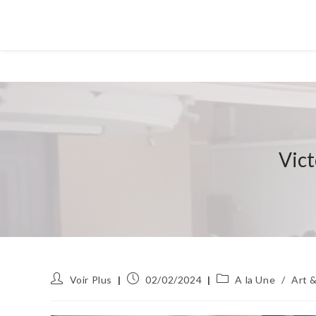
Vict
Auteur/autrice
Publication
Post
Voir Plus
02/02/2024
A la Une
/
Art &
de
publiée :
category:
la