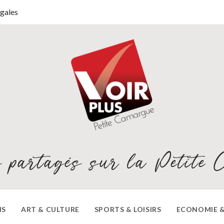
gales
 partagés sur la Petite 
NS
ART & CULTURE
SPORTS & LOISIRS
ECONOMIE &