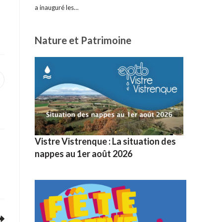
a inauguré les…
Nature et Patrimoine
uvrir
ans
ne
utre
enêtre
Vistre Vistrenque : La situation des
nappes au 1er août 2026