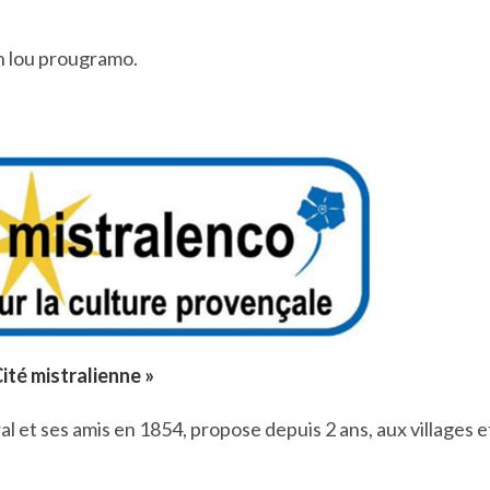
n lou prougramo.
Cité mistralienne »
l et ses amis en 1854, propose depuis 2 ans, aux villages e