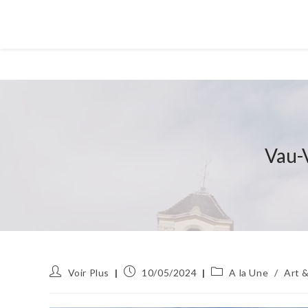
Vau-V
Auteur/autrice
Publication
Post
Voir Plus
10/05/2024
A la Une
/
Art &
de
publiée :
category:
la