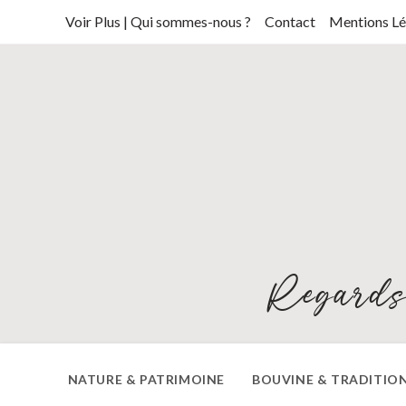
Skip
Voir Plus | Qui sommes-nous ?
Contact
Mentions Lé
to
content
Regards
NATURE & PATRIMOINE
BOUVINE & TRADITIO