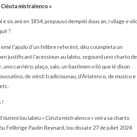
 Ciéuta mistralenco »
e sis ami en 1854, prepauso dempièi dous an, i vilage e vil
qué ?
 emé l’ajudo d’un felibre referènt, dèu coumpleta un
en justificant l’acessioun au labèu, segound uno charto de
 uno carrièro, plaço, salo, un bastimen o liò que ié dison
roussatino, de vièsti tradiciounau, d’Arlatenco, de musico e
etc.
 !
óuteni lou labèu « Ciéuta mistralenco » veira sa charto
u Felibrige Paulin Reynard, lou dissate 27 de juliet 2024