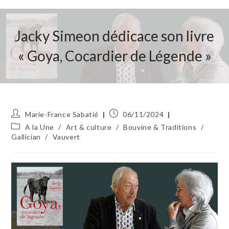
Jacky Simeon dédicace son livre
« Goya, Cocardier de Légende »
Auteur/autrice
Publication
Marie-France Sabatié
06/11/2024
de
publiée :
Post
A la Une
/
Art & culture
/
Bouvine & Traditions
/
la
category:
Gallician
/
Vauvert
publication :