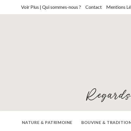
Skip
Voir Plus | Qui sommes-nous ?
Contact
Mentions Lé
to
content
Regards
NATURE & PATRIMOINE
BOUVINE & TRADITIO