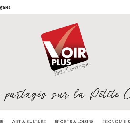
gales
 partagés sur la Petite 
NS
ART & CULTURE
SPORTS & LOISIRS
ECONOMIE &