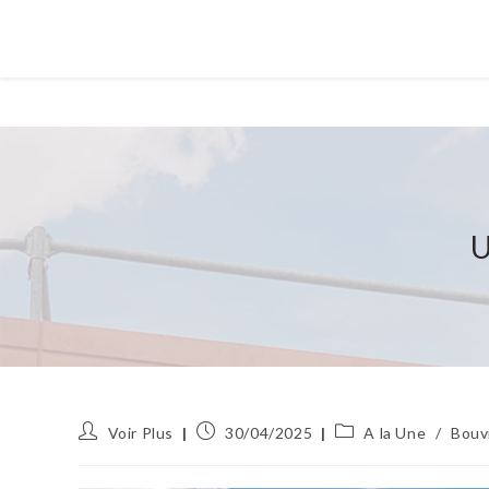
U
Auteur/autrice
Publication
Post
Voir Plus
30/04/2025
A la Une
/
Bouv
de
publiée :
category:
la