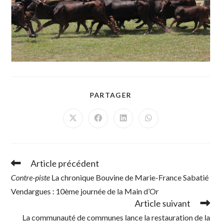
PARTAGER
PARTAGER
CE
CONTENU
Ouvrir
Ouvrir
Ouvrir
Ouvrir
dans
dans
dans
dans
une
une
une
une
autre
autre
autre
autre
fenêtre
fenêtre
fenêtre
fenêtre
Article précédent
Read
more
Contre-piste
La chronique Bouvine de Marie-France Sabatié
articles
Vendargues : 10ème journée de la Main d’Or
Article suivant
La communauté de communes lance la restauration de la