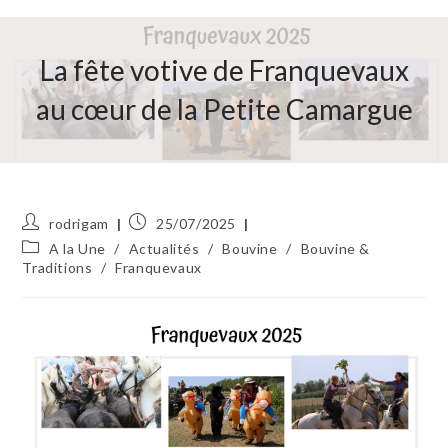
La fête votive de Franquevaux
au cœur de la Petite Camargue
Auteur/autrice
Publication
rodrigam
25/07/2025
de
publiée :
Post
A la Une
/
Actualités
/
Bouvine
/
Bouvine &
la
category:
Traditions
/
Franquevaux
publication :